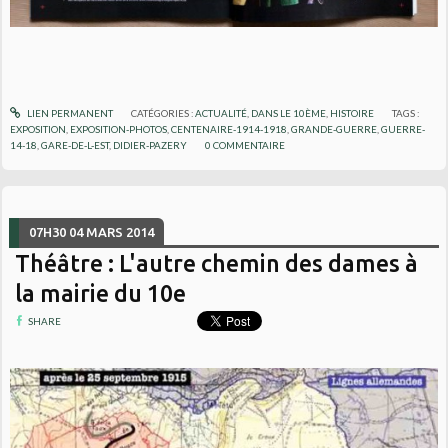
LIEN PERMANENT
CATÉGORIES :
ACTUALITÉ
,
DANS LE 10ÈME
,
HISTOIRE
TAGS :
EXPOSITION
,
EXPOSITION-PHOTOS
,
CENTENAIRE-1914-1918
,
GRANDE-GUERRE
,
GUERRE-
14-18
,
GARE-DE-L-EST
,
DIDIER-PAZERY
0
COMMENTAIRE
07H30
04
MARS 2014
Théâtre : L'autre chemin des dames à
la mairie du 10e
SHARE