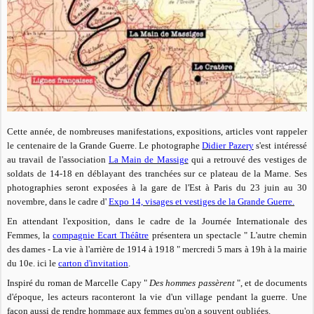
Cette année, de nombreuses manifestations, expositions, articles vont rappeler
le centenaire de la Grande Guerre.
Le photographe
Didier Pazery
s'est intéressé
au travail de l'association
La Main de Massige
qui a retrouvé des vestiges de
soldats de 14-18 en déblayant des tranchées sur ce plateau de la Marne. Ses
photographies seront exposées à la gare de l'Est à Paris du 23 juin au 30
novembre, dans le cadre d'
Expo 14, visages et vestiges de la Grande Guerre.
En attendant l'exposition, dans le cadre de la Journée Internationale des
Femmes, la
compagnie Ecart Théâtre
présentera un spectacle " L'autre chemin
des dames - La vie à l'arrière de 1914 à 1918 " mercredi 5 mars à 19h à la mairie
du 10e. ici le
carton d'invitation
.
Inspiré du roman de Marcelle Capy "
Des hommes passèrent
", et de documents
d'époque, les acteurs raconteront la vie d'un village pendant la guerre. Une
façon aussi de rendre hommage aux femmes qu'on a souvent oubliées.