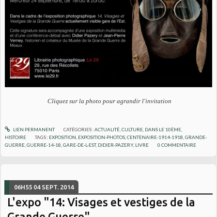
Cliquez sur la photo pour agrandir l'invitation
LIEN PERMANENT
CATÉGORIES :
ACTUALITÉ
,
CULTURE
,
DANS LE 10ÈME
,
HISTOIRE
TAGS :
EXPOSITION
,
EXPOSITION-PHOTOS
,
CENTENAIRE-1914-1918
,
GRANDE-
GUERRE
,
GUERRE-14-18
,
GARE-DE-L-EST
,
DIDIER-PAZERY
,
LIVRE
0
COMMENTAIRE
06H55
04
SEPT. 2014
L'expo "14: Visages et vestiges de la
Grande Guerre"