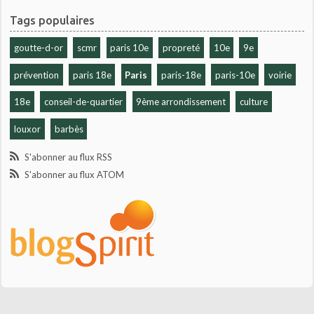
Tags populaires
goutte-d-or
scmr
paris 10e
propreté
10e
9e
prévention
paris 18e
Paris
paris-18e
paris-10e
voirie
18e
conseil-de-quartier
9ème arrondissement
culture
louxor
barbès
S'abonner au flux RSS
S'abonner au flux ATOM