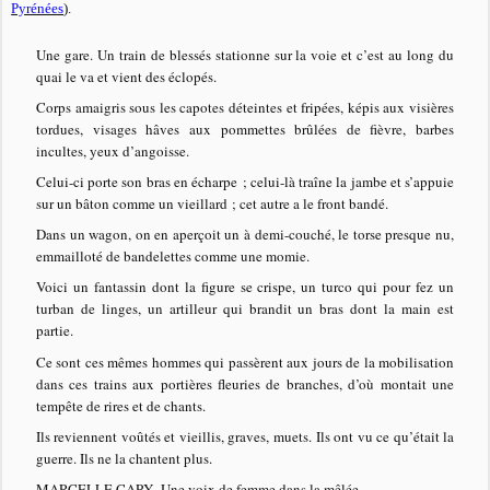
Pyrénées
).
Une gare. Un train de blessés stationne sur la voie et c’est au long du
quai le va et vient des éclopés.
Corps amaigris sous les capotes déteintes et fripées, képis aux visières
tordues, visages hâves aux pommettes brûlées de fièvre, barbes
incultes, yeux d’angoisse.
Celui-ci porte son bras en écharpe ; celui-là traîne la jambe et s’appuie
sur un bâton comme un vieillard ; cet autre a le front bandé.
Dans un wagon, on en aperçoit un à demi-couché, le torse presque nu,
emmailloté de bandelettes comme une momie.
Voici un fantassin dont la figure se crispe, un turco qui pour fez un
turban de linges, un artilleur qui brandit un bras dont la main est
partie.
Ce sont ces mêmes hommes qui passèrent aux jours de la mobilisation
dans ces trains aux portières fleuries de branches, d’où montait une
tempête de rires et de chants.
Ils reviennent voûtés et vieillis, graves, muets. Ils ont vu ce qu’était la
guerre. Ils ne la chantent plus.
MARCELLE CAPY Une voix de femme dans la mêlée