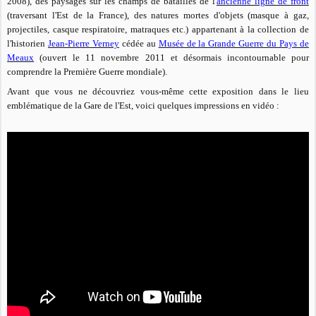
2008), des paysages sur les champs de batailles de l'
ancienne ligne de front
(traversant l'Est de la France), des natures mortes d'objets (masque à gaz,
projectiles, casque respiratoire, matraques etc.) appartenant à la collection de
l'historien
Jean-Pierre Verney
cédée au
Musée de la Grande Guerre du Pays de
Meaux
(ouvert le 11 novembre 2011 et désormais incontournable pour
comprendre la Première Guerre mondiale).
Avant que vous ne découvriez vous-même cette exposition
dans le lieu
emblématique de la Gare de l'Est
, voici quelques impressions en vidéo :