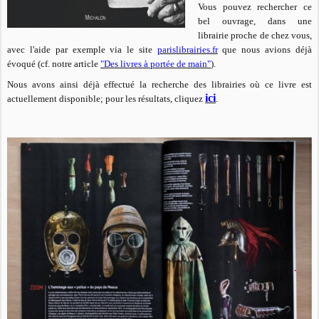
Vous pouvez rechercher ce
bel ouvrage, dans une
librairie proche de chez vous,
avec l'aide par exemple via le site
parislibrairies.fr
que nous avions déjà
évoqué (cf. notre article
"Des livres à portée de main"
).
Nous avons ainsi déjà effectué la recherche des librairies où ce livre est
ici
actuellement disponible; pour les résultats, cliquez
.