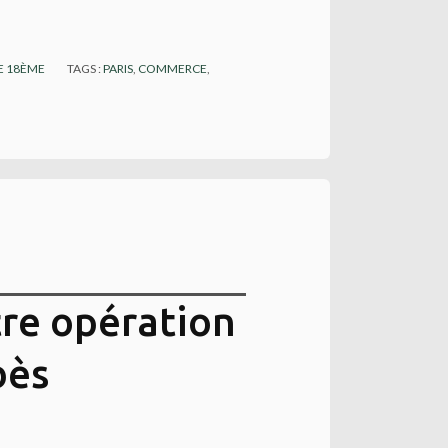
E 18ÈME
TAGS :
PARIS
,
COMMERCE
,
re opération
bès