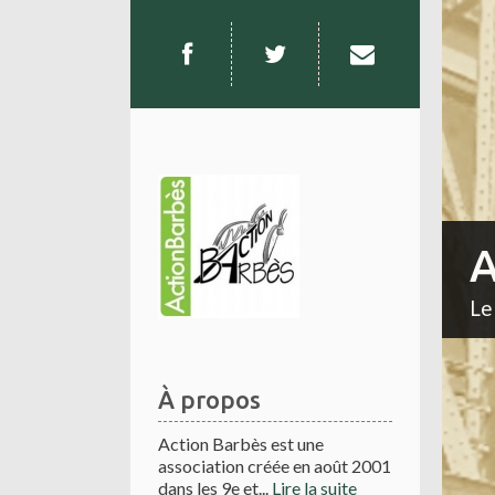
A
Le
À propos
Action Barbès est une
association créée en août 2001
dans les 9e et...
Lire la suite