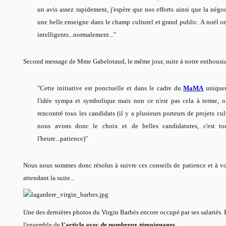
un avis assez rapidement, j'espère que nos efforts ainsi que la négoci
une belle enseigne dans le champ culturel et grand public. A noël on
intelligents...normalement..."
Second message de Mme Gabelotaud, le même jour, suite à notre enthousi
"Cette initiative est ponctuelle et dans le cadre du
MaMA
uniquem
l'idée sympa et symbolique mais non ce n'est pas cela à terme, o
rencontré tous les candidats (il y a plusieurs porteurs de projets cul
nous avons donc le choix et de belles candidatures, c'est t
l'heure...patience)"
Nous nous sommes donc résolus à suivre ces conseils de patience et à vous
attendant la suite...
Une des dernières photos du Virgin Barbès encore occupé par ses salariés. 
l'ensemble de
l'article avec de nombreux témoignages.