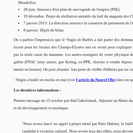
Mondollot.
28 juin: Annonce d'un plan de sauvegarde de l'emploi (PSE).
19 décembre: Projet de résiliation amiable du bail du magasin des 
7 janvier 2013: La direction annonce la cessation de paiements de l'e
9 janvier: Dépôt de bilan.
On a parfois l'impression que le Virgin de Barbès a fait partie des dommag
loyers pour les locaux des Champs-Elysées mis en avant pour expliquer l
pas la seule cause du marasme. Les autres enseignes de vente physique d
galère (FNAC entre autres, que Kering, ex-PPR, cherche à vendre depuis
mettre en bourse). On peut résumer leur perte de chiffre d'affaires par un
- Virgin a bradé ses stocks en mai (voir
l'article du Nouvel Obs
) dans un qu
Les dernières informations :
Premier message du 15 octobre par Afaf Gabelotaud,
Adjointe au Maire du 
et du développement économique.
"Nous avons lancé un appel à projet mené par Paris Habitat, le baill
candidat à vocation culturel. Nous avons reçu des offres, nous devons