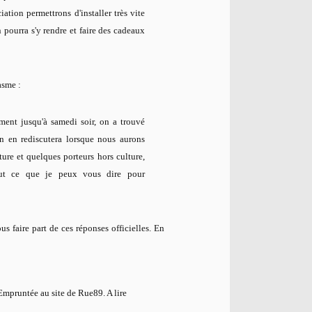
ation permettrons d'installer très vite
 pourra s'y rendre et faire des cadeaux
asme :
ent jusqu'à samedi soir, on a trouvé
n en rediscutera lorsque nous aurons
ture et quelques porteurs hors culture,
out ce que je peux vous dire pour
 faire part de ces réponses officielles. En
Empruntée au site de Rue89. A lire