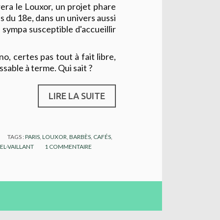
rera le Louxor, un projet phare
is du 18e, dans un univers aussi
sympa susceptible d'accueillir
no, certes pas tout à fait libre,
sable à terme. Qui sait ?
LIRE LA SUITE
TAGS :
PARIS
,
LOUXOR
,
BARBÈS
,
CAFÉS
,
EL-VAILLANT
1
COMMENTAIRE