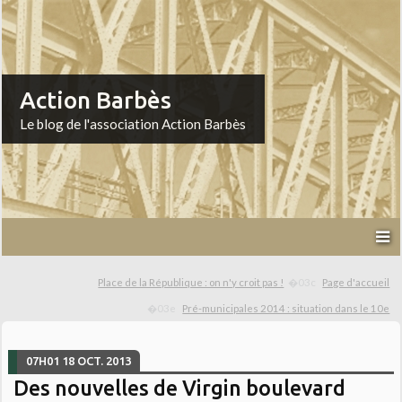
Action Barbès
Le blog de l'association Action Barbès
Place de la République : on n'y croit pas !
Page d'accueil
Pré-municipales 2014 : situation dans le 10e
07H01
18
OCT. 2013
Des nouvelles de Virgin boulevard