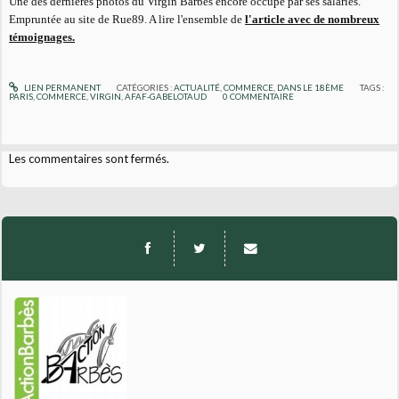
Une des dernières photos du Virgin Barbès encore occupé par ses salariés.
Empruntée au site de Rue89. A lire l'ensemble de
l'article avec de nombreux
témoignages.
LIEN PERMANENT
CATÉGORIES :
ACTUALITÉ
,
COMMERCE
,
DANS LE 18ÈME
TAGS :
PARIS
,
COMMERCE
,
VIRGIN
,
AFAF-GABELOTAUD
0
COMMENTAIRE
Les commentaires sont fermés.