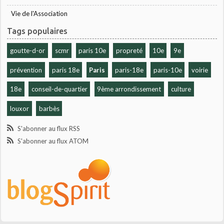
Vie de l'Association
Tags populaires
goutte-d-or
scmr
paris 10e
propreté
10e
9e
prévention
paris 18e
Paris
paris-18e
paris-10e
voirie
18e
conseil-de-quartier
9ème arrondissement
culture
louxor
barbès
S'abonner au flux RSS
S'abonner au flux ATOM