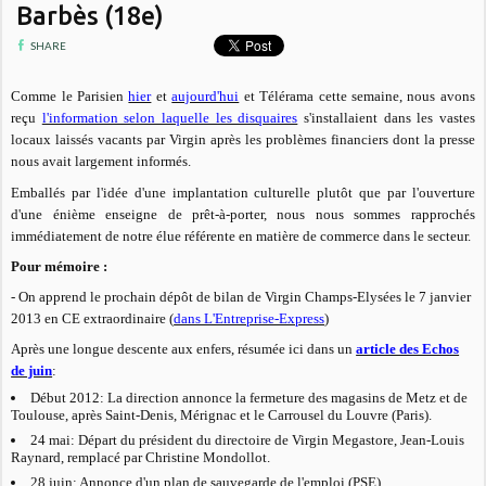
Barbès (18e)
SHARE
Comme le Parisien
hier
et
aujourd'hui
et Télérama cette semaine, nous avons
reçu
l'information selon laquelle les disquaires
s'installaient dans les vastes
locaux laissés vacants par Virgin après les problèmes financiers dont la presse
nous avait largement informés.
Emballés par l'idée d'une implantation culturelle plutôt que par l'ouverture
d'une énième enseigne de prêt-à-porter, nous nous sommes rapprochés
immédiatement de notre élue référente en matière de commerce dans le secteur.
Pour mémoire :
- On apprend le prochain dépôt de bilan de Virgin Champs-Elysées le 7 janvier
2013 en CE extraordinaire (
dans L'Entreprise-Express
)
Après une longue descente aux enfers, résumée ici dans un
article des Echos
de juin
:
Début 2012: La direction annonce la fermeture des magasins de Metz et de
Toulouse, après Saint-Denis, Mérignac et le Carrousel du Louvre (Paris).
24 mai: Départ du président du directoire de Virgin Megastore, Jean-Louis
Raynard, remplacé par Christine Mondollot.
28 juin: Annonce d'un plan de sauvegarde de l'emploi (PSE).