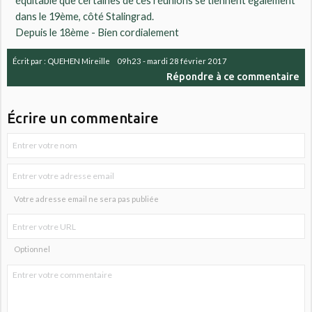
équitable que certaines de ces réunions se tiennent également
dans le 19ème, côté Stalingrad.
Depuis le 18ème - Bien cordialement
Écrit par :
QUEHEN Mireille
09h23
-
mardi 28
février 2017
Répondre à ce commentaire
Écrire un commentaire
Votre adresse email ne sera pas publiée
Optionnel