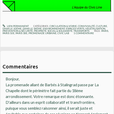
LIEN PERMANENT
CATÉGORIES :
CIRCULATION & VOIRIE
,
CONVIVIALITÉ
,
CULTURE
,
DANS LE 10ÈME
,
DANS LE 18ÈME
,
ENVIRONNEMENT
,
ESPACES VERTS, VÉGÉTALISATION
,
PRÉVENTION & SÉCURITÉ
,
PROPRETÉ
,
SOCIAL & SOLIDARITÉ
,
TRANSPORTS
TAGS :
PARIS
,
PARIS 10E
,
PARIS 18E
,
PROMENADE URBAINE
,
CIVIC LAB
1
COMMENTAIRE
Commentaires
Bonjour,
La promenade allant de Barbés à Stalingrad passe par La
Chapelle dont le périmètre fait partie du 18ème
arrondissement. Votre remarque est donc étonnante.
D'ailleurs dans un esprit collaboratif et transfrontière,
puisque vous semblez raisonner ainsi, il serait juste et