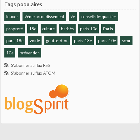
Tags populaires
louxor
9ème arrondissement
9e
conseil-de-quartier
propreté
18e
culture
barbès
paris 10e
Paris
paris 18e
voirie
goutte-d-or
paris-18e
paris-10e
scmr
10e
prévention
S'abonner au flux RSS
S'abonner au flux ATOM