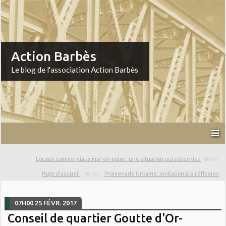
Action Barbès
Le blog de l'association Action Barbès
Locaux commerciaux mal-en-point : une situation qui s’éternise
Page d'accueil
Promenade Urbaine: invitation à la réflexion
07H00
25
FÉVR. 2017
Conseil de quartier Goutte d'Or-