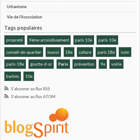
Urbanisme
Vie de l'Association
Tags populaires
propreté
9ème arrondissement
paris 10e
paris-10e
conseil-de-quartier
louxor
18e
culture
paris 18e
scmr
paris-18e
goutte-d-or
Paris
prévention
9e
voirie
barbès
10e
S'abonner au flux RSS
S'abonner au flux ATOM