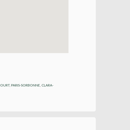
COURT
,
PARIS-SORBONNE
,
CLARA-