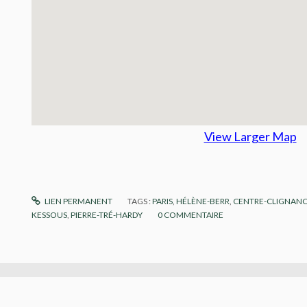
View Larger Map
LIEN PERMANENT
TAGS :
PARIS
,
HÉLÈNE-BERR
,
CENTRE-CLIGNAN
KESSOUS
,
PIERRE-TRÉ-HARDY
0
COMMENTAIRE