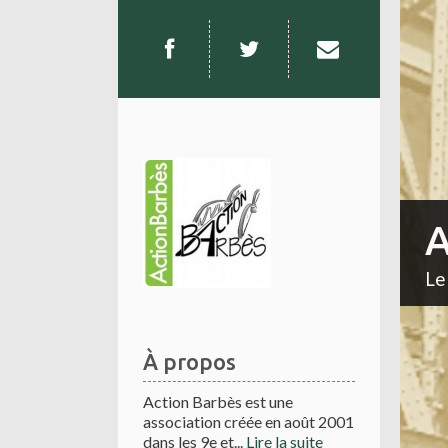
A
Le
À propos
Action Barbès est une
association créée en août 2001
dans les 9e et...
Lire la suite