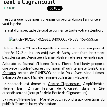
centre Clignancourt
SHARE
Il est vrai que nous nous y prenons un peu tard, mais l'annonce en
vaut la peine.
Il s'agit d'un spectacle de qualité qui mérite toute votre attention.
Hélène Berr
a 21 ans lorsqu'elle commence à écrire son journal.
L'année 1942 et les lois antijuives de Vichy vont faire lentement
basculer sa vie. Déportée à Bergen-Belsen, elle n'en reviendra pas.
Adaptée du journal d'Hélène Berre,
Pierre Tré-Hardy
propose
une pièce intitulée "Ceci est mon journal", qu'interprète
Guila Clara
Kessous
, artiste de l'UNESCO pour la Paix. Avec Mina Hillman,
Salomon Belasiak, Michèle Temine et Christian Macairet.
Le spectacle est donné au
Centre Clignancourt
, Amphithéâtre
Hélène Berr, 2 rue Francis de Croisset, dans le 18e
arrondissement (tout près de la Porte de Clignancourt).
La nièce d'Hélène Berr, Mariette Job, répondra aux questions du
public à l'issue de la représentation.