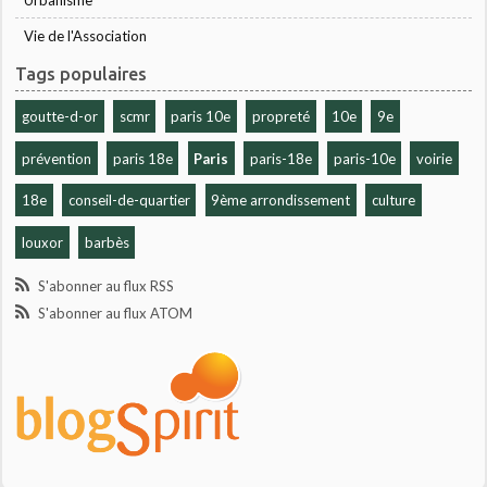
Urbanisme
Vie de l'Association
Tags populaires
goutte-d-or
scmr
paris 10e
propreté
10e
9e
prévention
paris 18e
Paris
paris-18e
paris-10e
voirie
18e
conseil-de-quartier
9ème arrondissement
culture
louxor
barbès
S'abonner au flux RSS
S'abonner au flux ATOM