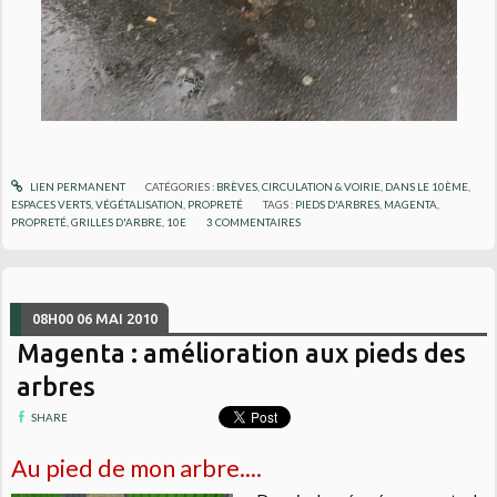
LIEN PERMANENT
CATÉGORIES :
BRÈVES
,
CIRCULATION & VOIRIE
,
DANS LE 10ÈME
,
ESPACES VERTS, VÉGÉTALISATION
,
PROPRETÉ
TAGS :
PIEDS D'ARBRES
,
MAGENTA
,
PROPRETÉ
,
GRILLES D'ARBRE
,
10E
3
COMMENTAIRES
08H00
06
MAI 2010
Magenta : amélioration aux pieds des
arbres
SHARE
Au pied de mon arbre....