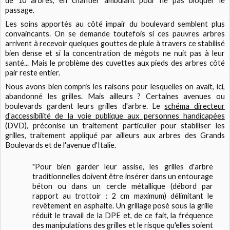
de 10 arbres, en chantier ambulant pour ne pas bloquer le
passage.
Les soins apportés au côté impair du boulevard semblent plus
convaincants. On se demande toutefois si ces pauvres arbres
arrivent à recevoir quelques gouttes de pluie à travers ce
stabilisé
bien dense et si la concentration de mégots ne nuit pas à leur
santé... Mais le problème des cuvettes aux pieds des arbres côté
pair reste entier.
Nous avons bien compris les raisons pour lesquelles on avait, ici,
abandonné les grilles. Mais ailleurs ? Certaines avenues ou
boulevards gardent leurs grilles d'arbre. Le
schéma directeur
d'accessibilité de la voie publique aux personnes handicapées
(DVD), préconise un traitement particulier pour stabiliser les
grilles, traitement appliqué par ailleurs aux arbres des Grands
Boulevards et de l'avenue d'Italie.
"Pour bien garder leur assise, les grilles d'arbre
traditionnelles doivent être insérer dans un entourage
béton ou dans un cercle métallique (débord par
rapport au trottoir : 2 cm maximum) délimitant le
revêtement en asphalte. Un grillage posé sous la grille
réduit le travail de la DPE et, de ce fait, la fréquence
des manipulations des grilles et le risque qu'elles soient