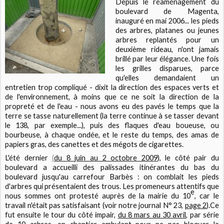
Depuis le réaménagement du
boulevard de Magenta,
inauguré en mai 2006... les pieds
des arbres, platanes ou jeunes
arbres replantés pour un
deuxième rideau, n'ont jamais
brillé par leur élégance. Une fois
les grilles disparues, parce
qu'elles demandaient un
entretien trop compliqué - dixit la direction des espaces verts et
de l'environnement, à moins que ce ne soit la direction de la
propreté et de l'eau - nous avons eu des pavés le temps que la
terre se tasse naturellement (la terre continue à se tasser devant
le 138, par exemple...), puis des flaques d'eau boueuse, ou
bourbeuse, à chaque ondée, et le reste du temps, des amas de
papiers gras, des canettes et des mégots de cigarettes.
L'été dernier
(
du 8 juin au 2 octobre 2009
), le côté pair du
boulevard a accueilli des palissades itinérantes du bas du
boulevard jusqu'au carrefour Barbès : on comblait les pieds
d'arbres qui présentaient des trous. Les promeneurs attentifs que
e
nous sommes ont protesté auprès de la mairie du 10
, car le
travail n'était pas satisfaisant (voir notre journal N° 23,
page 2
).Ce
fut ensuite le tour du côté impair,
du 8 mars au 30 avril
, par série