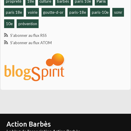
propreté
18e
culture
barbès
paris 10e
Paris
paris 18e
voirie
goutte-d-or
paris-18e
paris-10e
scmr
10e
prévention
S'abonner au flux RSS
S'abonner au flux ATOM
Action Barbès