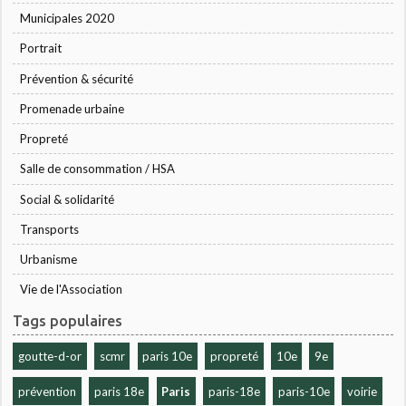
Municipales 2020
Portrait
Prévention & sécurité
Promenade urbaine
Propreté
Salle de consommation / HSA
Social & solidarité
Transports
Urbanisme
Vie de l'Association
Tags populaires
goutte-d-or
scmr
paris 10e
propreté
10e
9e
prévention
paris 18e
Paris
paris-18e
paris-10e
voirie