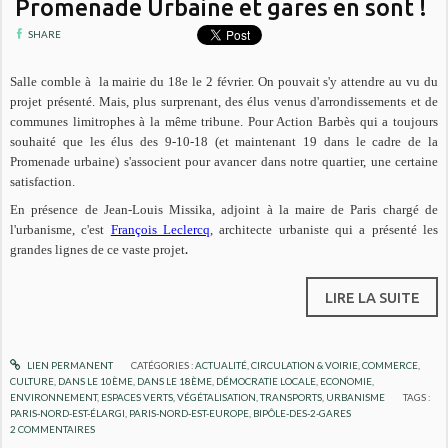
Promenade Urbaine et gares en sont !
SHARE
Salle comble à la mairie du 18e le 2 février. On pouvait s'y attendre au vu du
projet présenté. Mais, plus surprenant, des élus venus d'arrondissements et de
communes limitrophes à la même tribune. Pour Action Barbès qui a toujours
souhaité que les élus des 9-10-18 (et maintenant 19 dans le cadre de la
Promenade urbaine) s'associent pour avancer dans notre quartier, une certaine
satisfaction.
En présence de Jean-Louis Missika, adjoint à la maire de Paris chargé de
l'urbanisme, c'est
François Leclercq
, architecte urbaniste qui a présenté les
.
grandes lignes de ce vaste projet
LIRE LA SUITE
LIEN PERMANENT
CATÉGORIES :
ACTUALITÉ
,
CIRCULATION & VOIRIE
,
COMMERCE
,
CULTURE
,
DANS LE 10ÈME
,
DANS LE 18ÈME
,
DÉMOCRATIE LOCALE
,
ECONOMIE
,
ENVIRONNEMENT
,
ESPACES VERTS, VÉGÉTALISATION
,
TRANSPORTS
,
URBANISME
TAGS :
PARIS-NORD-EST-ÉLARGI
,
PARIS-NORD-EST-EUROPE
,
BIPÔLE-DES-2-GARES
2
COMMENTAIRES