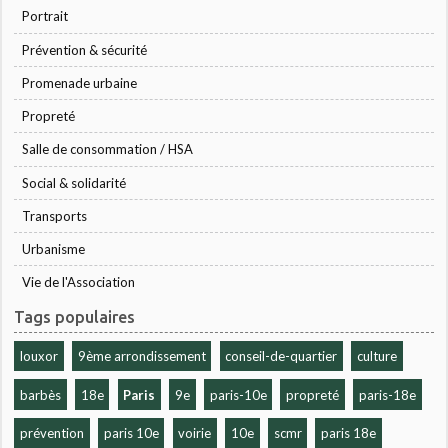
Portrait
Prévention & sécurité
Promenade urbaine
Propreté
Salle de consommation / HSA
Social & solidarité
Transports
Urbanisme
Vie de l'Association
Tags populaires
louxor
9ème arrondissement
conseil-de-quartier
culture
barbès
18e
Paris
9e
paris-10e
propreté
paris-18e
prévention
paris 10e
voirie
10e
scmr
paris 18e