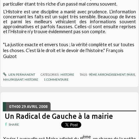
particulier étant très riche d’un passé mal connu souvent.
L’Histoire est une discipline a manié avec prudence. L’information
concernant les faits est un sujet très sensible. Beaucoup de livres
et parmi les meilleurs véhiculent des informations souvent
approximatives et parfois fausses. Celles-ci sont ensuite reprises
et l’Histoire n’y trouve évidemment pas son compte.
"
La justice exacte et envers tous ; la vérité complète et sur toutes
les choses. C’est là le droit et le devoir de l’histoire.
" François
Guizot
LIEN PERMANENT
CATÉGORIES :
HISTOIRE
TAGS :
9ÈME ARRONDISSEMENT
,
PARIS
,
MAUPASSANT
,
HISTOIRE
1
COMMENTAIRE
07H00
29
AVRIL 2008
Un Radical de Gauche à la mairie
SHARE
ème
Xavier Laugaudin est Maire adjoint du 9
, en charge de la petite