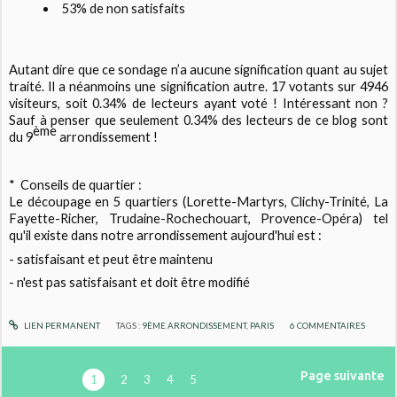
53%
de non satisfaits
Autant dire que ce sondage n’a aucune signification quant au sujet
traité. Il a néanmoins une signification autre. 17 votants sur 4946
visiteurs, soit 0.34% de lecteurs ayant voté ! Intéressant non ?
Sauf à penser que seulement 0.34% des lecteurs de ce blog sont
ème
du 9
arrondissement !
*
Conseils de quartier :
Le découpage en 5 quartiers (Lorette-Martyrs, Clichy-Trinité, La
Fayette-Richer, Trudaine-Rochechouart, Provence-Opéra) tel
qu'il existe dans notre arrondissement aujourd'hui est :
- s
atisfaisant et peut être maintenu
- n'est pas satisfaisant et doit être modifié
LIEN PERMANENT
TAGS :
9ÈME ARRONDISSEMENT
,
PARIS
6
COMMENTAIRES
Page suivante
1
2
3
4
5