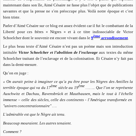
maintenant dans son île, Aimé Césaire ne fasse plus l’objet que de publications
savantes et que la presse ne s’en préoccupe plus. Voilà notre époque et c’est
bien triste.
Parler d’Aimé Césaire sur ce blog est assez évident car il fut le combattant de la
Liberté pour ces frères « Nègres » et à ce titre indissociable de Victor
ème
Schoelcher dont le souvenir est encore vivant dans le
9
arrondissement
.
Le plus beau texte d’Aimé Césaire n’est pas un poème mais son introduction
intitulée
Victor Schoelcher et l’abolition de l’esclavage
aux textes du même
Schoelcher traitant de l’esclavage et de la colonisation. Et Césaire n’y fait pas
dans la demi-mesure.
Qu’on en juge :
« On aurait peine à imaginer ce qu’a pu être pour les Nègres des Antilles la
ème
ème
terrible époque qui va du 17
siècle au 19
…….. Que l’on se représente
Auschwitz et Dachau, Ravensbrück et Mauthausen, mais le tout à l’échelle
immense – celle des siècles, celle des continents - l’Amérique transformée en
"univers concentrationnaire" ….
L’admirable est que le Nègre ait tenu.
Beaucoup mouraient. Les autres tenaient.
Comment ?