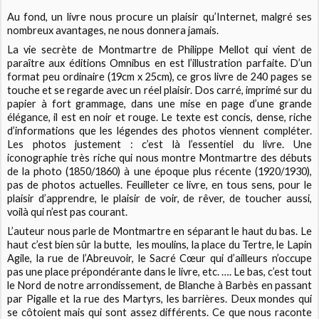
Au fond, un livre nous procure un plaisir qu’Internet, malgré ses
nombreux avantages, ne nous donnera jamais.
La vie secrète de Montmartre
de Philippe Mellot qui vient de
paraître aux éditions Omnibus en est l’illustration parfaite. D’un
format peu ordinaire (19cm x 25cm), ce gros livre de 240 pages se
touche et se regarde avec un réel plaisir. Dos carré, imprimé sur du
papier à fort grammage, dans une mise en page d’une grande
élégance, il est en noir et rouge. Le texte est concis, dense, riche
d’informations que les légendes des photos viennent compléter.
Les photos justement : c’est là l’essentiel du livre. Une
iconographie très riche qui nous montre Montmartre des débuts
de la photo (1850/1860) à une époque plus récente (1920/1930),
pas de photos actuelles. Feuilleter ce livre, en tous sens, pour le
plaisir d’apprendre, le plaisir de voir, de rêver, de toucher aussi,
voilà qui n’est pas courant.
L’auteur nous parle de Montmartre en séparant le haut du bas. Le
haut c’est bien sûr la butte,
les moulins, la place du Tertre, le Lapin
Agile, la rue de l’Abreuvoir, le Sacré Cœur qui d’ailleurs n’occupe
pas une place prépondérante dans le livre, etc. …. Le bas, c’est tout
le Nord de notre arrondissement, de Blanche à Barbès en passant
par Pigalle et la rue des Martyrs, les barrières. Deux mondes qui
se côtoient mais qui sont assez différents. Ce que nous raconte