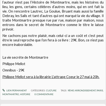
l’auteur n’est pas l’Histoire de Montmartre, mais les histoires du
lieu, les gens, certains célèbres d’autres moins, qui en ont fait la
vie. On rencontre Lautrec, La Goulue, Bruant mais aussi la famille
Debray, les Salis et tant d’autres qui ont marqué la vie du village. Il
traite Montmartre presque rue par rue, maison par maison, nous
entrons dans le secret de Montmartre comme le titre le laisse
prévoir.
Ne cachons pas notre plaisir, mais celui-ci a un coût et c’est peut
être le seul reproche que l’on fera à ce livre : 29€. Bon, ce n’est pas
encore inabordable.
La vie secréte de Montmartre
Philippe Mellot
Omnibus - 29€
Philippe Mellot sera à la librairie L'attrape Coeur le 27 mai à 20h.
LIEN PERMANENT
CATÉGORIES :
CULTURE
TAGS :
9ÈME ARRONDISSEMENT
,
PARIS
,
MONTMARTRE
,
HISTOIRE
0
COMMENTAIRE