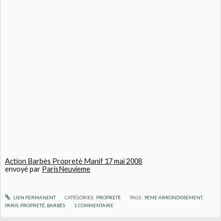
Action Barbès Propreté Manif 17 mai 2008
envoyé par
ParisNeuvieme
LIEN PERMANENT
CATÉGORIES :
PROPRETÉ
TAGS :
9ÈME ARRONDISSEMENT
,
PARIS
,
PROPRETÉ
,
BARBÈS
1
COMMENTAIRE