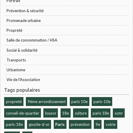
Portrait
Prévention & sécurité
Promenade urbaine
Propreté
Salle de consommation / HSA
Social & solidarité
Transports
Urbanisme
Vie de l'Association
Tags populaires
propreté
9ème arrondissement
paris 10e
paris-10e
conseil-de-quartier
louxor
18e
culture
paris 18e
scmr
paris-18e
goutte-d-or
Paris
prévention
9e
voirie