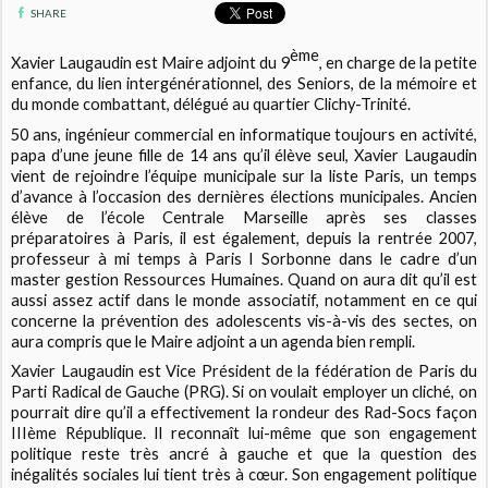
SHARE
ème
Xavier Laugaudin est Maire adjoint du 9
, en charge de la petite
enfance, du lien intergénérationnel, des Seniors, de la mémoire et
du monde combattant, délégué au quartier Clichy-Trinité.
50 ans, ingénieur commercial en informatique toujours en activité,
papa d’une jeune fille de 14 ans qu’il élève seul, Xavier Laugaudin
vient de rejoindre l’équipe municipale sur la liste
Paris, un temps
d’avance
à l’occasion des dernières élections municipales. Ancien
élève de l’école Centrale Marseille après ses classes
préparatoires à Paris, il est également, depuis la rentrée 2007,
professeur à mi temps à Paris I Sorbonne dans le cadre d’un
master gestion Ressources Humaines. Quand on aura dit qu’il est
aussi assez actif dans le monde associatif, notamment en ce qui
concerne la prévention des adolescents vis-à-vis des sectes, on
aura compris que le Maire adjoint a un agenda bien rempli.
Xavier Laugaudin est Vice Président de la fédération de Paris du
Parti Radical de Gauche (PRG). Si on voulait employer un cliché, on
pourrait dire qu’il a effectivement la rondeur des Rad-Socs façon
IIIème République. Il reconnaît lui-même que son engagement
politique reste très ancré à gauche et que la question des
inégalités sociales lui tient très à cœur. Son engagement politique