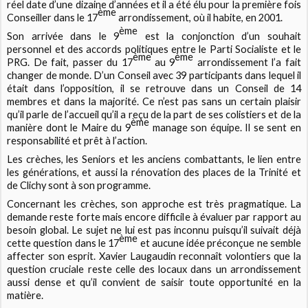
réel date d’une dizaine d’années et il a été élu pour la première fois
ème
Conseiller dans le 17
arrondissement, où il habite, en 2001.
ème
Son arrivée dans le 9
est la conjonction d’un souhait
personnel et des accords politiques entre le Parti Socialiste et le
ème
ème
PRG. De fait, passer du 17
au 9
arrondissement l’a fait
changer de monde. D’un Conseil avec 39 participants dans lequel il
était dans l’opposition, il se retrouve dans un Conseil de 14
membres et dans la majorité. Ce n’est pas sans un certain plaisir
qu’il parle de l’accueil qu’il a reçu de la part de ses colistiers et de la
ème
manière dont le Maire du 9
manage son équipe. Il se sent en
responsabilité et prêt à l’action.
Les crèches, les Seniors et les anciens combattants, le lien entre
les générations, et aussi la rénovation des places de la Trinité et
de Clichy sont à son programme.
Concernant les crèches, son approche est très pragmatique. La
demande reste forte mais encore difficile à évaluer par rapport au
besoin global. Le sujet ne lui est pas inconnu puisqu’il suivait déjà
ème
cette question dans le 17
et aucune idée préconçue ne semble
affecter son esprit. Xavier Laugaudin reconnaît volontiers que la
question cruciale reste celle des locaux dans un arrondissement
aussi dense et qu’il convient de saisir toute opportunité en la
matière.