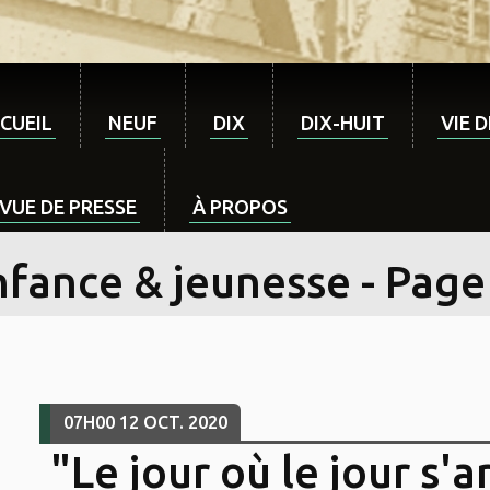
CUEIL
NEUF
DIX
DIX-HUIT
VIE 
VUE DE PRESSE
À PROPOS
nfance & jeunesse - Page
07H00
12
OCT. 2020
"Le jour où le jour s'a