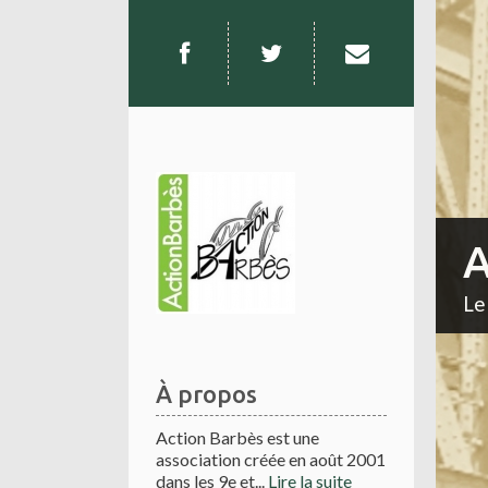
A
Le
À propos
Action Barbès est une
association créée en août 2001
dans les 9e et...
Lire la suite