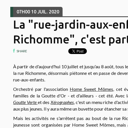
07H00
10
JUIL. 2020
La "rue-jardin-aux-en
Richomme", c'est part
SHARE
À partir de d'aujourd'hui 10 juillet et jusqu'au 8 août, tous
la rue Richomme, désormais piétonne et en passe de deveni
rue-aux-enfants.
Orchestré par l'association
Home Sweet Mômes
, cet é
familles de la Goutte d'Or - et d'ailleurs - cet été.
Avec l
Goutte Verte
et des
Xérographes
, c'est un menu riche d'activi
aux plus jeunes. Il y aura même un buvette pour étancher sa s
Mais les activités ne s'arrêtent pas au bout de la rue Ri
jeunesse sont organisées par Home Sweet Mômes, mais 