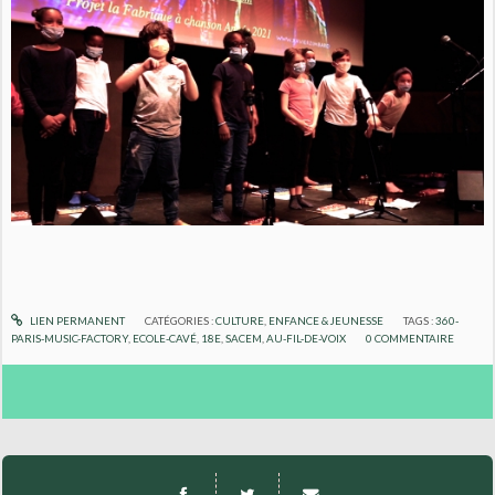
LIEN PERMANENT
CATÉGORIES :
CULTURE
,
ENFANCE & JEUNESSE
TAGS :
360-
PARIS-MUSIC-FACTORY
,
ECOLE-CAVÉ
,
18E
,
SACEM
,
AU-FIL-DE-VOIX
0
COMMENTAIRE