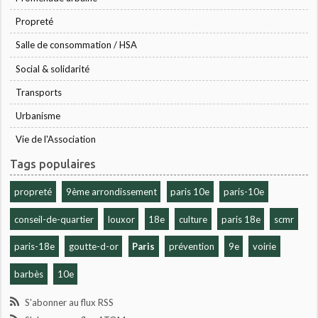
Propreté
Salle de consommation / HSA
Social & solidarité
Transports
Urbanisme
Vie de l'Association
Tags populaires
propreté
9ème arrondissement
paris 10e
paris-10e
conseil-de-quartier
louxor
18e
culture
paris 18e
scmr
paris-18e
goutte-d-or
Paris
prévention
9e
voirie
barbès
10e
S'abonner au flux RSS