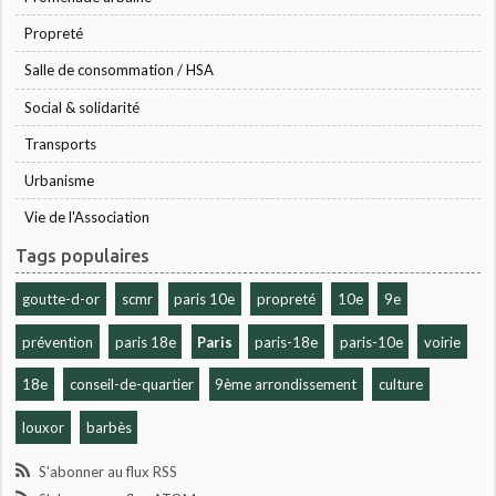
Propreté
Salle de consommation / HSA
Social & solidarité
Transports
Urbanisme
Vie de l'Association
Tags populaires
goutte-d-or
scmr
paris 10e
propreté
10e
9e
prévention
paris 18e
Paris
paris-18e
paris-10e
voirie
18e
conseil-de-quartier
9ème arrondissement
culture
louxor
barbès
S'abonner au flux RSS