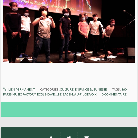
LIEN PERMANENT
CATÉGORIES :
CULTURE
,
ENFANCE & JEUNESSE
TAGS :
360-
PARIS-MUSIC-FACTORY
,
ECOLE-CAVÉ
,
18E
,
SACEM
,
AU-FIL-DE-VOIX
0
COMMENTAIRE