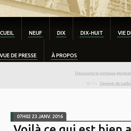
CUEIL
NEUF
DIX
DIX-HUIT
VIE 
VUE DE PRESSE
À PROPOS
Découvrez le portique géogr
Devenir de Larib
07H02
23
JANV. 2016
Voilà ce qui est bien 