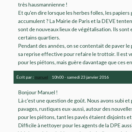
très hausmannienne !
Et qu'en dire lorsque les herbes folles, les papiers 
accumulent ? La Mairie de Paris et la DEVE tenten
sont de nouveaux lieux de végétalisation. Ils son
certains quartiers.
Pendant des années, on se contentait de paver le p
sa reprise effective pour refaire le trottoir. Il est 
pour les piétons, mais guère davantage que ces en
Écrit par :
manuel
10h00
-
samedi 23
janvier 2016
Bonjour Manuel !
Là c'est une question de goût. Nous avons subi et 
pavages, rustiques eux-aussi, autour des nouvell
pour les piétons, tant les pavés étaient disjoints 
Difficile à nettoyer pour les agents de la DPE aussi