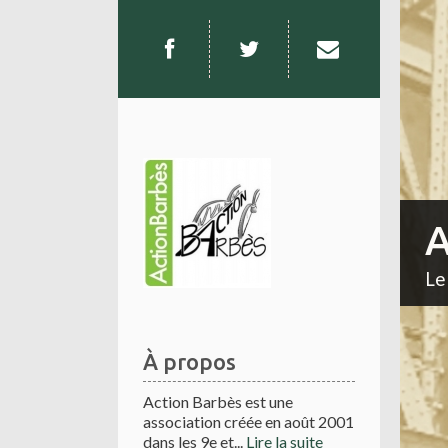
A
Le
À propos
Action Barbès est une
association créée en août 2001
dans les 9e et...
Lire la suite