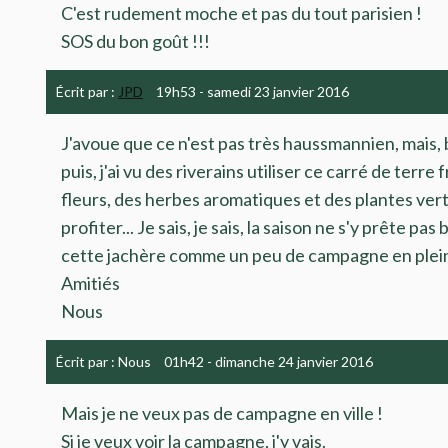
C'est rudement moche et pas du tout parisien !
SOS du bon goût !!!
Écrit par :
JPD
19h53
-
samedi 23
janvier 2016
J'avoue que ce n'est pas très haussmannien, mais, b
puis, j'ai vu des riverains utiliser ce carré de terre
fleurs, des herbes aromatiques et des plantes vert
profiter... Je sais, je sais, la saison ne s'y prête p
cette jachère comme un peu de campagne en pleine
Amitiés
Nous
Écrit par :
Nous
01h42
-
dimanche 24
janvier 2016
Mais je ne veux pas de campagne en ville !
Si je veux voir la campagne, j'y vais.