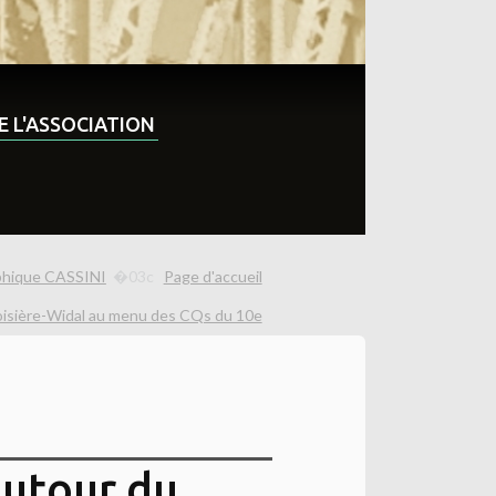
DE L'ASSOCIATION
aphique CASSINI
Page d'accueil
oisière-Widal au menu des CQs du 10e
autour du