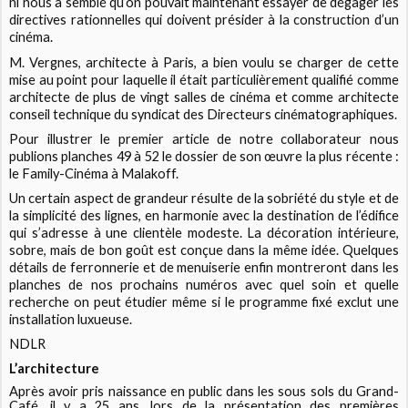
ni nous a semblé qu’on pouvait maintenant essayer de dégager les
directives rationnelles qui doivent présider à la construction d’un
cinéma.
M. Vergnes, architecte à Paris, a bien voulu se charger de cette
mise au point pour laquelle il était particulièrement qualifié comme
architecte de plus de vingt salles de cinéma et comme architecte
conseil technique du syndicat des Directeurs cinématographiques.
Pour illustrer le premier article de notre collaborateur nous
publions planches 49 à 52 le dossier de son œuvre la plus récente :
le Family-Cinéma à Malakoff.
Un certain aspect de grandeur résulte de la sobriété du style et de
la simplicité des lignes, en harmonie avec la destination de l’édifice
qui s’adresse à une clientèle modeste. La décoration intérieure,
sobre, mais de bon goût est conçue dans la même idée. Quelques
détails de ferronnerie et de menuiserie enfin montreront dans les
planches de nos prochains numéros avec quel soin et quelle
recherche on peut étudier même si le programme fixé exclut une
installation luxueuse.
NDLR
L’architecture
Après avoir pris naissance en public dans les sous sols du Grand-
Café, il y a 25 ans, lors de la présentation des premières