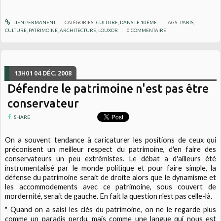
LIEN PERMANENT
CATÉGORIES :
CULTURE
,
DANS LE 10ÈME
TAGS :
PARIS
,
CULTURE
,
PATRIMOINE
,
ARCHITECTURE
,
LOUXOR
0
COMMENTAIRE
13H01
04
DÉC. 2008
Défendre le patrimoine n'est pas être
conservateur
SHARE
On a souvent tendance à caricaturer les positions de ceux qui
préconisent un meilleur respect du patrimoine, d'en faire des
conservateurs un peu extrèmistes. Le débat a d'ailleurs été
instrumentalisé par le monde politique et pour faire simple, la
défense du patrimoine serait de droite alors que le dynamisme et
les accommodements avec ce patrimoine, sous couvert de
mordernité, serait de gauche. En fait la question n'est pas celle-là.
"
Quand on a saisi les clés du patrimoine, on ne le regarde plus
comme un paradis perdu, mais comme une langue qui nous est