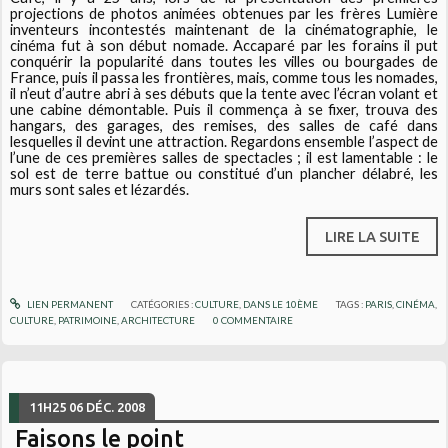
projections de photos animées obtenues par les frères Lumière
inventeurs incontestés maintenant de la cinématographie, le
cinéma fut à son début nomade. Accaparé par les forains il put
conquérir la popularité dans toutes les villes ou bourgades de
France, puis il passa les frontières, mais, comme tous les nomades,
il n’eut d’autre abri à ses débuts que la tente avec l’écran volant et
une cabine démontable. Puis il commença à se fixer, trouva des
hangars, des garages, des remises, des salles de café dans
lesquelles il devint une attraction. Regardons ensemble l’aspect de
l’une de ces premières salles de spectacles ; il est lamentable : le
sol est de terre battue ou constitué d’un plancher délabré, les
murs sont sales et lézardés.
LIRE LA SUITE
LIEN PERMANENT
CATÉGORIES :
CULTURE
,
DANS LE 10ÈME
TAGS :
PARIS
,
CINÉMA
,
CULTURE
,
PATRIMOINE
,
ARCHITECTURE
0
COMMENTAIRE
11H25
06
DÉC. 2008
Faisons le point