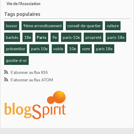
Vie de l'Association
Tags populaires
louxor
9ème arrondissement
conseil-de-quartier
culture
barbès
18e
Paris
9e
paris-10e
propreté
paris-18e
prévention
paris 10e
voirie
10e
scmr
paris 18e
goutte-d-or
S'abonner au flux RSS
S'abonner au flux ATOM