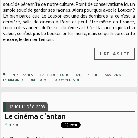
souci de pérennité de notre culture. Point de conservatisme ici, un
simple souci de garder ses racines. Alors pourquoi avec le Louxor ?
Eh bien parce que Le Louxor est une des dernières, si ce n’est la
dernière, salle de cinéma à Paris et peut être même en France,
témoin des années de l’essor du 7ème art. C’est la rareté qui fait la
valeur, ce n’est pas Le Louxor en lui-même, mais ce qu’il représente
encore, le dernier témoin.
LIRE LA SUITE
LIEN PERMANENT
CATÉGORIES :
CULTURE
,
DANS LE 10ÈME
TAGS :
PARIS
,
PATRIMOINE
,
CULTURE
,
LOUXOR
0
COMMENTAIRE
12H01
11
DÉC. 2008
Le cinéma d'antan
SHARE