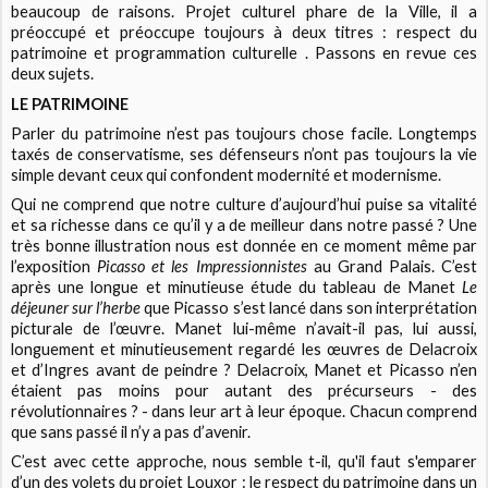
beaucoup de raisons. Projet culturel phare de la Ville, il a
préoccupé et préoccupe toujours à deux titres : respect du
patrimoine et programmation culturelle . Passons en revue ces
deux sujets.
LE PATRIMOINE
Parler du patrimoine n’est pas toujours chose facile. Longtemps
taxés de conservatisme, ses défenseurs n’ont pas toujours la vie
simple devant ceux qui confondent modernité et modernisme.
Qui ne comprend que notre culture d’aujourd’hui puise sa vitalité
et sa richesse dans ce qu’il y a de meilleur dans notre passé ? Une
très bonne illustration nous est donnée en ce moment même par
l’exposition
Picasso et les Impressionnistes
au Grand Palais. C’est
après une longue et minutieuse étude du tableau de Manet
Le
déjeuner sur l’herbe
que Picasso s’est lancé dans son interprétation
picturale de l’œuvre. Manet lui-même n’avait-il pas, lui aussi,
longuement et minutieusement regardé les œuvres de Delacroix
et d’Ingres avant de peindre ? Delacroix, Manet et Picasso n’en
étaient pas moins pour autant des précurseurs - des
révolutionnaires ? - dans leur art à leur époque. Chacun comprend
que sans passé il n’y a pas d’avenir.
C’est avec cette approche, nous semble t-il, qu'il faut s'emparer
d’un des volets du projet Louxor : le respect du patrimoine dans un