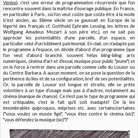
Venise
), c'est une erreur de programmation récurrente que l'on
rencontre souvent dans la maîtrise d'ouvrage publique. En France,
en particulier à Paris , où l'on veut coûte que coûte être à la mode
(c'est ancien, au 18ème siècle on se gaussait en Europe de la
légerté des français cf. Gotthold Ephraim Lessing, les lettres de
Wolfgang Amadeus Mozart à son père etc.), on ne sait pas
apprécier les potentialités d'une parcelle, d'un espace, en
particulier celui d'un bâtiment patrimonial. En clair, on n'adapte pas
le programme à l'espace, on décide d'abord d'un programme (que
l'on veut d'abord branché, souvent hélas bling-bling: arts
numériques, cinéma d'art et d'essai, musique pour public "jeune") et
on le force à rentrer dans une parcelle comme celle du Louxor ou
du Centre Barbara. A aucun moment, on se pose la question de la
pertinence du lieu et de sa configuration, bref de ses potentialités.
Or, la parcelle de Louxor est longue et étroite, elle se prête
volontiers à un type d'usage mais pas à d'autres, notamment au
cinéma (manque de chance). Ce n'est pas le type de programme qui
est critiquable, c'est le fait qu'il soit inadapté! De là les
innombrables quiproquos, méprises etc. avec certains/certaines
("vous voulez un musée figé", "vous êtes contre le cinéma (sic)",
"vous défendez la musique (sic)")"