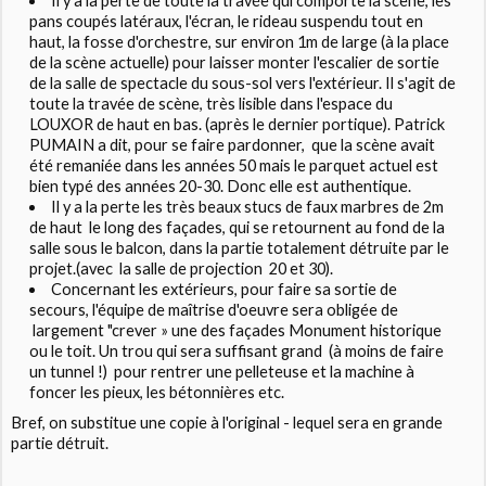
Il y a la perte de toute la travée qui comporte la scène, les
pans coupés latéraux, l'écran, le rideau suspendu tout en
haut, la fosse d'orchestre, sur environ 1m de large (à la place
de la scène actuelle) pour laisser monter l'escalier de sortie
de la salle de spectacle du sous-sol vers l'extérieur. Il s'agit de
toute la travée de scène, très lisible dans l'espace du
LOUXOR de haut en bas. (après le dernier portique). Patrick
PUMAIN a dit, pour se faire pardonner, que la scène avait
été remaniée dans les années 50 mais le parquet actuel est
bien typé des années 20-30. Donc elle est authentique.
Il y a la perte les très beaux stucs de faux marbres de 2m
de haut le long des façades, qui se retournent au fond de la
salle sous le balcon, dans la partie totalement détruite par le
projet.(avec la salle de projection 20 et 30).
Concernant les extérieurs, pour faire sa sortie de
secours, l'équipe de maîtrise d'oeuvre sera obligée de
largement "crever » une des façades Monument historique
ou le toit. Un trou qui sera suffisant grand (à moins de faire
un tunnel !) pour rentrer une pelleteuse et la machine à
foncer les pieux, les bétonnières etc.
Bref, on substitue une copie à l'original - lequel sera en grande
partie détruit.