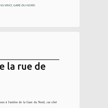
NG-VINCI
,
GARE-DU-NORD
e la rue de
ns à l'arrière de la Gare du Nord, car côté