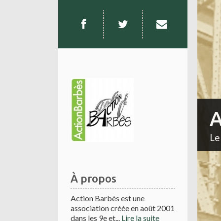
A
Le
À propos
Action Barbès est une
association créée en août 2001
dans les 9e et...
Lire la suite