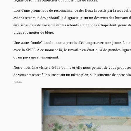
façade ce sont les publicités qui ont le plus de succès.
Lors d'une promenade de reconnaissance des lieux investis par la nouvelle
avions remarqué des gribouillis disgracieux sur un des murs des bureaux de
aux sans-logis de s'asseoir sur les rebords étaient des attrape-tout, genre 
vides et canettes de bière.
Une autre "ronde" locale nous a permis d'échanger avec une jeune femme,
avec la SNCF. A ce moment-là, le travail n'en était qu'à de grandes ligne
qu'un paysage en émergerait.
Notre troisième visite a été la bonne et elle nous permet de vous proposer
de vous présenter à la suite et sur un même plan, si la structure de notre blo
hélas.