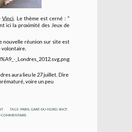
e
Vinci
. Le thème est cerné : "
ent ici la proximité des Jeux de
e nouvelle réunion sur site est
 volontaire.
s aura lieu le 27 juillet. Dire
 prématuré, voire un peu
NT
TAGS :
PARIS
,
GARE-DU-NORD
,
SNCF
,
0
COMMENTAIRE