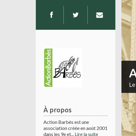
A
Le
À propos
Action Barbès est une
association créée en août 2001
dans les 9e et...
Lire la suite