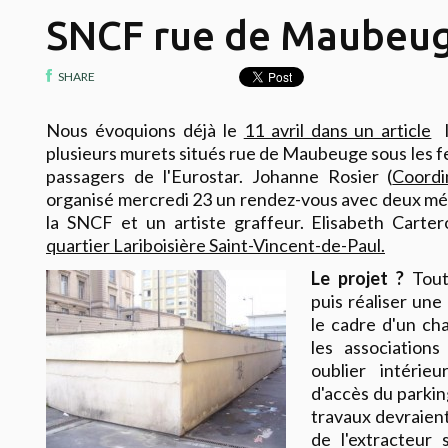
SNCF rue de Maubeu
SHARE
Nous évoquions déjà le
11 avril dans un article
l
plusieurs murets situés rue de Maubeuge sous les fen
passagers de l'Eurostar. Johanne Rosier (
Coordi
organisé mercredi 23 un rendez-vous avec deux méd
la SNCF et un artiste graffeur. Elisabeth Carte
quartier Lariboisière Saint-Vincent-de-Paul.
Le projet ?
Tout 
puis réaliser un
le cadre d'un cha
les association
oublier intérieu
d'accès du parkin
travaux devraient
de l'extracteur 