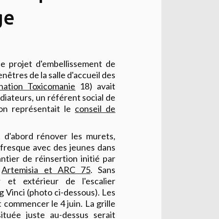
ge
e projet d'embellissement de
êtres de la salle d'accueil des
nation Toxicomanie
18) avait
iateurs, un référent social de
ron représentait le
conseil de
d'abord rénover les murets,
e fresque avec des jeunes dans
ntier de réinsertion initié par
s
Artemisia et ARC 75
. Sans
r et extérieur de l'escalier
g Vinci (photo ci-dessous). Les
 commencer le 4 juin. La grille
située juste au-dessus serait