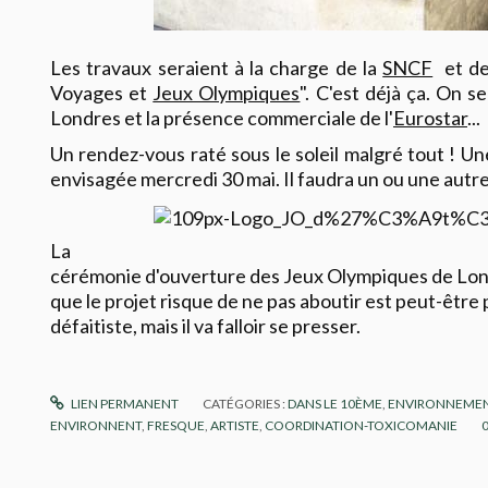
Les travaux seraient à la charge de la
SNCF
et d
Voyages et
Jeux Olympiques
". C'est déjà ça. On s
Londres et la présence commerciale de l'
Eurostar
...
Un rendez-vous raté sous le soleil malgré tout ! Un
envisagée mercredi 30 mai. Il faudra un ou une autre
La
cérémonie d'ouverture des Jeux Olympiques de Londre
que le projet risque de ne pas aboutir est peut-être
défaitiste, mais il va falloir se presser.
LIEN PERMANENT
CATÉGORIES :
DANS LE 10ÈME
,
ENVIRONNEME
ENVIRONNENT
,
FRESQUE
,
ARTISTE
,
COORDINATION-TOXICOMANIE