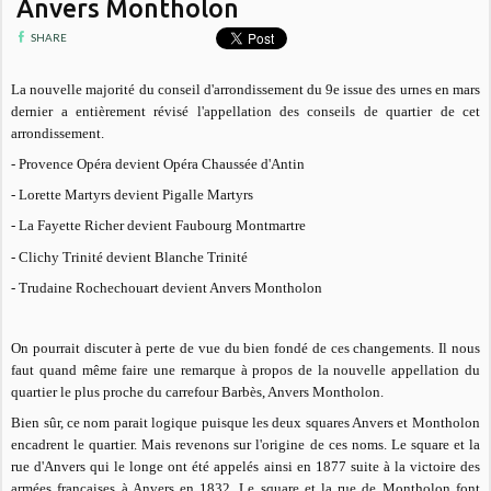
Anvers Montholon
SHARE
La nouvelle majorité du conseil d'arrondissement du 9e issue des urnes en mars
dernier a entièrement révisé l'appellation des conseils de quartier de cet
arrondissement.
- Provence Opéra devient Opéra Chaussée d'Antin
- Lorette Martyrs devient Pigalle Martyrs
- La Fayette Richer devient Faubourg Montmartre
- Clichy Trinité devient Blanche Trinité
- Trudaine Rochechouart devient Anvers Montholon
On pourrait discuter à perte de vue du bien fondé de ces changements. Il nous
faut quand même faire une remarque à propos de la nouvelle appellation du
quartier le plus proche du carrefour Barbès, Anvers Montholon.
Bien sûr, ce nom parait logique puisque les deux squares Anvers et Montholon
encadrent le quartier. Mais revenons sur l'origine de ces noms. Le square et la
rue d'Anvers qui le longe ont été appelés ainsi en 1877 suite à la victoire des
armées françaises à Anvers en 1832. Le square et la rue de Montholon font