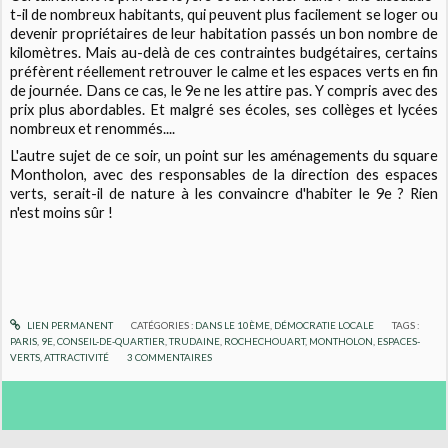
t-il de nombreux habitants, qui peuvent plus facilement se loger ou
devenir propriétaires de leur habitation passés un bon nombre de
kilomètres. Mais au-delà de ces contraintes budgétaires, certains
préfèrent réellement retrouver le calme et les espaces verts en fin
de journée. Dans ce cas, le 9e ne les attire pas. Y compris avec des
prix plus abordables. Et malgré ses écoles, ses collèges et lycées
nombreux et renommés....
L'autre sujet de ce soir, un point sur les aménagements du square
Montholon, avec des responsables de la direction des espaces
verts, serait-il de nature à les convaincre d'habiter le 9e ? Rien
n'est moins sûr !
LIEN PERMANENT
CATÉGORIES :
DANS LE 10ÈME
,
DÉMOCRATIE LOCALE
TAGS :
PARIS
,
9E
,
CONSEIL-DE-QUARTIER
,
TRUDAINE
,
ROCHECHOUART
,
MONTHOLON
,
ESPACES-
VERTS
,
ATTRACTIVITÉ
3
COMMENTAIRES