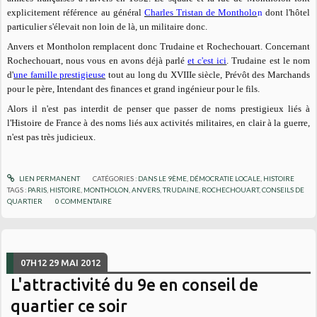
explicitement référence au général
Charles Tristan de Montholo
n
dont l'hôtel
particulier s'élevait non loin de là, un militaire donc.
Anvers et Montholon remplacent donc Trudaine et Rochechouart. Concernant
Rochechouart, nous vous en avons déjà parlé
et c'est ici
. Trudaine est le nom
d'
une famille prestigieuse
tout au long du XVIIIe siècle, Prévôt des Marchands
pour le père, Intendant des finances et grand ingénieur pour le fils.
Alors il n'est pas interdit de penser que passer de noms prestigieux liés à
l'Histoire de France à des noms liés aux activités militaires, en clair à la guerre,
n'est pas très judicieux.
LIEN PERMANENT
CATÉGORIES :
DANS LE 9ÈME
,
DÉMOCRATIE LOCALE
,
HISTOIRE
TAGS :
PARIS
,
HISTOIRE
,
MONTHOLON
,
ANVERS
,
TRUDAINE
,
ROCHECHOUART
,
CONSEILS DE
QUARTIER
0
COMMENTAIRE
07H12
29
MAI 2012
L'attractivité du 9e en conseil de
quartier ce soir