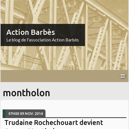
Action Barbès
Le blog de l'association Action Barbès
montholon
07H00
09
NOV. 2014
Trudaine Rochechouart devient