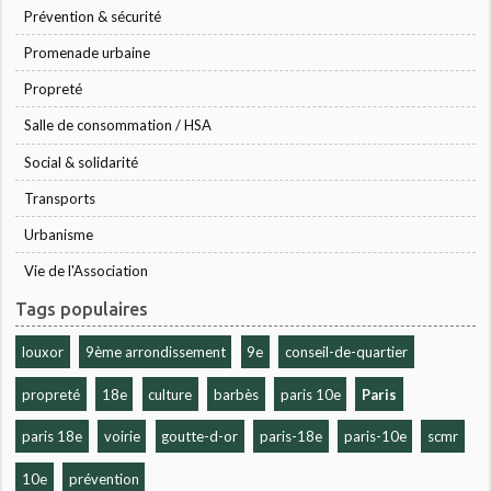
Prévention & sécurité
Promenade urbaine
Propreté
Salle de consommation / HSA
Social & solidarité
Transports
Urbanisme
Vie de l'Association
Tags populaires
louxor
9ème arrondissement
9e
conseil-de-quartier
propreté
18e
culture
barbès
paris 10e
Paris
paris 18e
voirie
goutte-d-or
paris-18e
paris-10e
scmr
10e
prévention