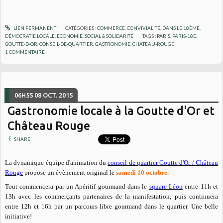
LIEN PERMANENT
CATÉGORIES :
COMMERCE
,
CONVIVIALITÉ
,
DANS LE 18ÈME
,
DÉMOCRATIE LOCALE
,
ECONOMIE
,
SOCIAL & SOLIDARITÉ
TAGS :
PARIS
,
PARIS-18E
,
GOUTTE-D-OR
,
CONSEIL-DE-QUARTIER
,
GASTRONOMIE
,
CHÂTEAU-ROUGE
1
COMMENTAIRE
06H55
08
OCT. 2015
Gastronomie locale à la Goutte d'Or et
Château Rouge
SHARE
La dynamique équipe d'animation du
conseil de quartier Goutte d'Or / Château
Rouge
propose un évènement original le
samedi 10 octobre.
Tout commencera par un Apéritif gourmand dans le
square Léon
entre 11h et
13h avec les commerçants partenaires de la manifestation, puis continuera
entre 12h et 16h par un parcours libre gourmand dans le quartier. Une belle
initiative!