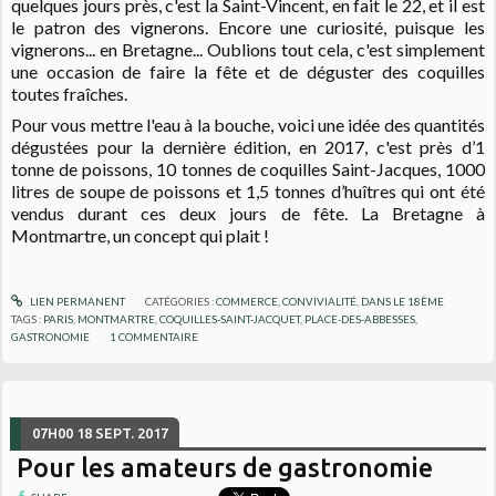
quelques jours près, c'est la Saint-Vincent, en fait le 22, et il est
le patron des vignerons. Encore une curiosité, puisque les
vignerons... en Bretagne... Oublions tout cela, c'est simplement
une occasion de faire la fête et de déguster des coquilles
toutes fraîches.
Pour vous mettre l'eau à la bouche, voici une idée des quantités
dégustées pour la dernière édition, en 2017, c'est près d’1
tonne de poissons, 10 tonnes de coquilles Saint-Jacques, 1000
litres de soupe de poissons et 1,5 tonnes d’huîtres qui ont été
vendus durant ces deux jours de fête. La Bretagne à
Montmartre, un concept qui plait !
LIEN PERMANENT
CATÉGORIES :
COMMERCE
,
CONVIVIALITÉ
,
DANS LE 18ÈME
TAGS :
PARIS
,
MONTMARTRE
,
COQUILLES-SAINT-JACQUET
,
PLACE-DES-ABBESSES
,
GASTRONOMIE
1
COMMENTAIRE
07H00
18
SEPT. 2017
Pour les amateurs de gastronomie