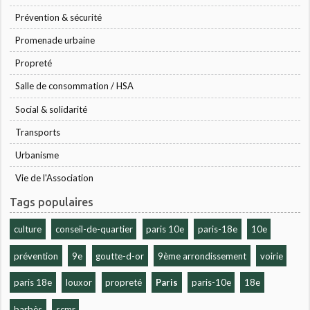
Prévention & sécurité
Promenade urbaine
Propreté
Salle de consommation / HSA
Social & solidarité
Transports
Urbanisme
Vie de l'Association
Tags populaires
culture
conseil-de-quartier
paris 10e
paris-18e
10e
prévention
9e
goutte-d-or
9ème arrondissement
voirie
paris 18e
louxor
propreté
Paris
paris-10e
18e
barbès
scmr