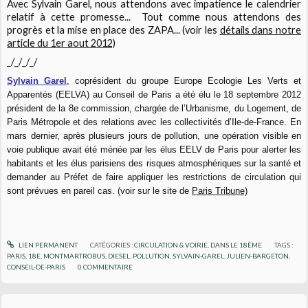
Avec Sylvain Garel, nous attendons avec impatience le calendrier
relatif à cette promesse... Tout comme nous attendons des
progrès et la mise en place des ZAPA... (voir les
détails dans notre
article du 1er aout 2012)
_/_/_/_/
Sylvain Garel
, coprésident du groupe Europe Ecologie Les Verts et
Apparentés (EELVA) au Conseil de Paris a été élu le 18 septembre 2012
président de la 8e commission, chargée de l’Urbanisme, du Logement, de
Paris Métropole et des relations avec les collectivités d’Ile-de-France. En
mars dernier, après plusieurs jours de pollution, une opération visible en
voie publique avait été ménée par les élus EELV de Paris pour alerter les
habitants et les élus parisiens des risques atmosphériques sur la santé et
demander au Préfet de faire appliquer les restrictions de circulation qui
sont prévues en pareil cas. (voir sur le site de
Paris Tribune)
LIEN PERMANENT
CATÉGORIES :
CIRCULATION & VOIRIE
,
DANS LE 18ÈME
TAGS :
PARIS
,
18E
,
MONTMARTROBUS
,
DIESEL
,
POLLUTION
,
SYLVAIN-GAREL
,
JULIEN-BARGETON
,
CONSEIL-DE-PARIS
0
COMMENTAIRE