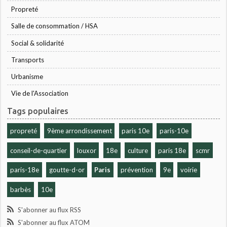
Propreté
Salle de consommation / HSA
Social & solidarité
Transports
Urbanisme
Vie de l'Association
Tags populaires
propreté
9ème arrondissement
paris 10e
paris-10e
conseil-de-quartier
louxor
18e
culture
paris 18e
scmr
paris-18e
goutte-d-or
Paris
prévention
9e
voirie
barbès
10e
S'abonner au flux RSS
S'abonner au flux ATOM