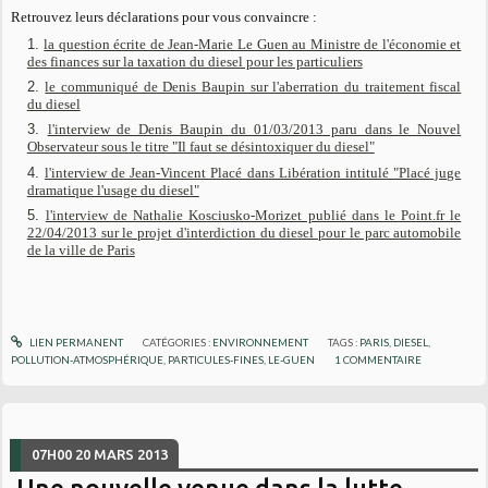
Retrouvez leurs déclarations pour vous convaincre :
la question écrite de Jean-Marie Le Guen au Ministre de l'économie et
des finances sur la taxation du diesel pour les particuliers
le communiqué de Denis Baupin sur l'aberration du traitement fiscal
du diesel
l'interview de Denis Baupin du 01/03/2013 paru dans le Nouvel
Observateur sous le titre "Il faut se désintoxiquer du diesel"
l'interview de Jean-Vincent Placé dans Libération intitulé "Placé juge
dramatique l'usage du diesel"
l'interview de Nathalie Kosciusko-Morizet publié dans le Point.fr le
22/04/2013 sur le projet d'interdiction du diesel pour le parc automobile
de la ville de Paris
LIEN PERMANENT
CATÉGORIES :
ENVIRONNEMENT
TAGS :
PARIS
,
DIESEL
,
POLLUTION-ATMOSPHÉRIQUE
,
PARTICULES-FINES
,
LE-GUEN
1
COMMENTAIRE
07H00
20
MARS 2013
Une nouvelle venue dans la lutte