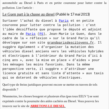
automobile au Diesel à Paris et en petite couronne pour lutter contre la
pollution. Lire l'article :
Le Guen part à la chasse au diesel
(Publié le 17 mai 2013)
Surtaxer l’achat du diesel à
Paris
et en petite
couronne pour lutter contre la pollution : c’est
l’idée décoiffante que propose le député et adjoint
au maire de
Paris
(
PS
), Jean-Marie Le Guen, dans le
cadre de la « réflexion » sur le Grand Paris qu’il
développe sur son site
grandparisdescitoyens.fr
. Il
suggère également « d’organiser la mutation des
véhicules diesel anciens vers les véhicules hybrides
et électriques à l’intérieur du Grand Paris d’ici à
cinq ans », avec la mise en place « d’aides » pour
les ménages les moins favorisés. Dans la même
perspective verte, il suggère « d’attribuer une
licence gratuite et sans liste d’attente » aux taxis
qui se doteront de véhicules électriques.
Quel type de freins juridiques peuvent encore se mettre en travers de tels
dispositifs ?
Néanmoins, les choses bougent et plusieurs élus (pas tous EELV !) se sont
exprimés contre la poursuite des aides cachées au Diesel. Vous pouvez les
trouvez sur le site de
ARRETONS LE DIESEL