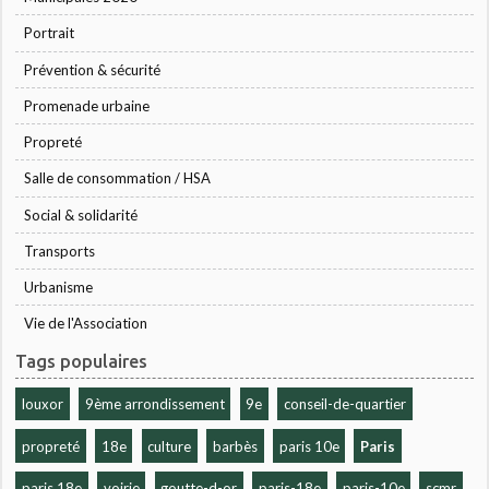
Portrait
Prévention & sécurité
Promenade urbaine
Propreté
Salle de consommation / HSA
Social & solidarité
Transports
Urbanisme
Vie de l'Association
Tags populaires
louxor
9ème arrondissement
9e
conseil-de-quartier
propreté
18e
culture
barbès
paris 10e
Paris
paris 18e
voirie
goutte-d-or
paris-18e
paris-10e
scmr