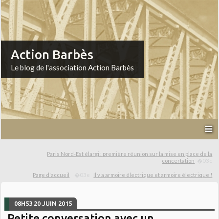
Action Barbès
Le blog de l'association Action Barbès
Paris Nord-Est élargi : première réunion sur la mise en place de la
concertation
Page d'accueil
Il y a armoire électrique et armoire électrique !
08H53
20
JUIN 2015
Petite conversation avec un