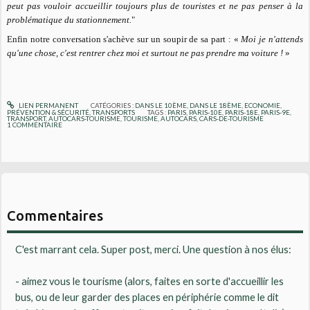
peut pas vouloir accueillir toujours plus de touristes et ne pas penser à la
problématique du stationnement.
"
Enfin notre conversation s'achève sur un soupir de sa part : «
Moi je n'attends
qu'une chose, c'est rentrer chez moi et surtout ne pas prendre ma voiture !
»
LIEN PERMANENT
CATÉGORIES :
DANS LE 10ÈME
,
DANS LE 18ÈME
,
ECONOMIE
,
PRÉVENTION & SÉCURITÉ
,
TRANSPORTS
TAGS :
PARIS
,
PARIS-10E
,
PARIS-18E
,
PARIS-9E
,
TRANSPORT
,
AUTOCARS-TOURISME
,
TOURISME
,
AUTOCARS
,
CARS-DE-TOURISME
1
COMMENTAIRE
Commentaires
C'est marrant cela. Super post, merci. Une question à nos élus:
- aimez vous le tourisme (alors, faites en sorte d'accueillir les
bus, ou de leur garder des places en périphérie comme le dit