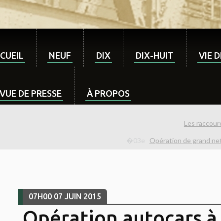
CUEIL
NEUF
DIX
DIX-HUIT
VIE 
VUE DE PRESSE
À PROPOS
Les raccour
Opération de grand net
07H00
07
JUIN 2015
Opération autocars à 