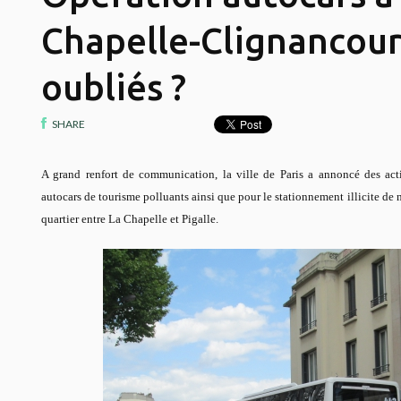
Chapelle-Clignancour
oubliés ?
SHARE
A grand renfort de communication, la ville de Paris a annoncé des act
autocars de tourisme polluants ainsi que pour le stationnement illicite de
quartier entre La Chapelle et Pigalle.