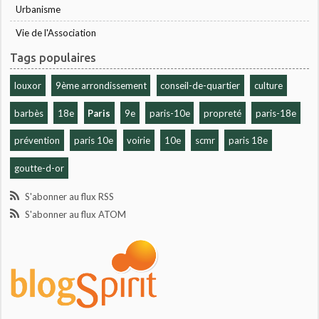
Urbanisme
Vie de l'Association
Tags populaires
louxor
9ème arrondissement
conseil-de-quartier
culture
barbès
18e
Paris
9e
paris-10e
propreté
paris-18e
prévention
paris 10e
voirie
10e
scmr
paris 18e
goutte-d-or
S'abonner au flux RSS
S'abonner au flux ATOM