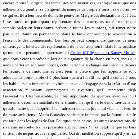
encore moins à l'origine des fermetures administratives, expliqué aussi que nos
adhérents du quartier se plaignent du manque de propreté mais pas du bruit —
ce qui est lié à leur lieu de domicile peut-être. Malgré ces déclarations répétées,
il se trouve un participant, représentant des commerçants, ou du moins qui
semble parler en leurs noms, présent à toutes les réunions, qui remet notre
parole en doute en permanence, dans le but d'opposer notre association à
l'ensemble des commerçants. Dès lors on peut comprendre que ces derniers
s'interrogent. En effet, des représentants de la contestation initiale il ne subsiste
qu'une seule personne, appartenant au
Collectif Clignancourt-Ramey-Muller
,
que nous avions représenté lors de la signature de la charte en mars, mais qui
avoue parler en son nom. Certes, cette personne a changé son discours depuis
les réunions de l'automne et c'est bien la preuve que les rapports se sont
adoucis. Le porte-parole cité plus haut quant à lui affirme qu'il a contacté tous
les habitants des immeubles environnants, qu'il s'engage dans la création d'une
association réunissant commerçants et riverains, qu'il représente déjà
l'association Clign'ensemble, la plus importante du quartier avec ses 500
adhérents, désormais satisfaits de la situation, et qu'il va le démontrer dans un
questionnaire qu'il s'apprête à leur adresser dans les jours qui viennent. Feuille
de route ambitieuse. Mario Gonzalez se déclare intéressé par la formule si elle
est faite dans les règles de l'art.
Pourquoi dans ce cas, les autres associations de
riverains ne sont-elles pas présentes aux réunions ? Il est légitime que les bars
s'irritent de ne pas trouver à qui parler. Qui dit médiation suppose qu'il y ait au