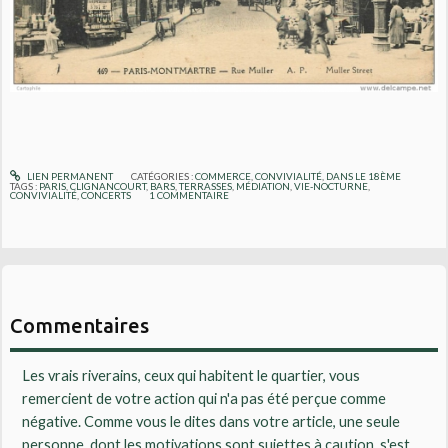
LIEN PERMANENT
CATÉGORIES :
COMMERCE
,
CONVIVIALITÉ
,
DANS LE 18ÈME
TAGS :
PARIS
,
CLIGNANCOURT
,
BARS
,
TERRASSES
,
MÉDIATION
,
VIE-NOCTURNE
,
CONVIVIALITÉ
,
CONCERTS
1
COMMENTAIRE
Commentaires
Les vrais riverains, ceux qui habitent le quartier, vous
remercient de votre action qui n'a pas été perçue comme
négative. Comme vous le dites dans votre article, une seule
personne, dont les motivations sont sujettes à caution, s'est