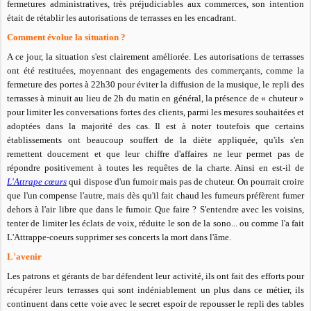
fermetures administratives, très préjudiciables aux commerces, son intention
était de rétablir les autorisations de terrasses en les encadrant.
Comment évolue la situation ?
A ce jour, la situation s'est clairement améliorée. Les autorisations de terrasses
ont été restituées, moyennant des engagements des commerçants, comme la
fermeture des portes à 22h30 pour éviter la diffusion de la musique, le repli des
terrasses à minuit au lieu de 2h du matin en général, la présence de « chuteur »
pour limiter les conversations fortes des clients, parmi les mesures souhaitées et
adoptées dans la majorité des cas. Il est à noter toutefois que certains
établissements ont beaucoup souffert de la diète appliquée, qu'ils s'en
remettent doucement et que leur chiffre d'affaires ne leur permet pas de
répondre positivement à toutes les requêtes de la charte. Ainsi en est-il de
L'Attrape cœurs
qui dispose d'un fumoir mais pas de chuteur. On pourrait croire
que l'un compense l'autre, mais dès qu'il fait chaud les fumeurs préfèrent fumer
dehors à l'air libre que dans le fumoir. Que faire ? S'entendre avec les voisins,
tenter de limiter les éclats de voix, réduite le son de la sono... ou comme l'a fait
L'Attrappe-coeurs supprimer ses concerts la mort dans l'âme.
L'avenir
Les patrons et gérants de bar défendent leur activité, ils ont fait des efforts pour
récupérer leurs terrasses qui sont indéniablement un plus dans ce métier, ils
continuent dans cette voie avec le secret espoir de repousser le repli des tables