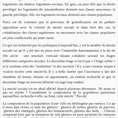
logements, les fameux logements sociaux. En gros, on peut dire que la droite
privilégie les logements dit intermédiaires destinés aux classes moyennes, la
gauche privilégie, elle, les logements sociaux destinés aux classes populaires.
Force est de constater que le processus de gentrification est en parfaite
opposition avec la volonté de mixité sociale et dans bien des cas, la
cohabitation des classes supérieures ou moyennes avec les classes populaires
est plus conflictuelle qu’autre chose.
Ce qui est recherché par les politiques d’aujourd’hui, c’est le modèle de mixité
sociale tel qu’il a été mis en place avec l’immeuble haussmannien à la fin du
19
e
siècle : une structure verticale faisant cohabiter suivant les étages
différentes catégories sociales. Le deuxième étage n’est-il pas « l’étage noble »
et le sixième celui des "soubrettes" et des ouvriers ? Il y a une certaine utopie à
vouloir recréer cette mixité-là. Il y a belle lurette que l’ascenseur a fait des
chambres de bonne, réunies en appartement, un endroit recherché et que le
deuxième étage est souvent délaissé car jugé trop sombre.
La mixité sociale est un ideal affiché depuis plusieurs décennies. Ne serait ce
pas un mythe ? Considérant la composition de la population parisienne
aujourd'hui, recherche-t-elle, au fond, cette mixité ? Pas sûr.
La composition de la population d une ville est hétérogène par essence. Ce qu
il nous faut éviter, ce sont les ghettos : ghettos de riches, ghettos de pauvres,
ghettos des immigrés, ghettos des homosexuels, ghettos des Juifs, .....Chacun
comprend bien que la formation de tels ghettos ne peut qu'attiser les tensions