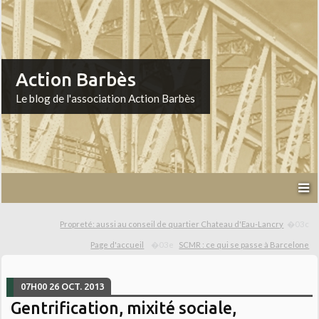
Action Barbès
Le blog de l'association Action Barbès
Propreté: aussi au conseil de quartier Chateau d'Eau-Lancry
Page d'accueil
SCMR : ce qui se passe à Barcelone
07H00
26
OCT. 2013
Gentrification, mixité sociale,