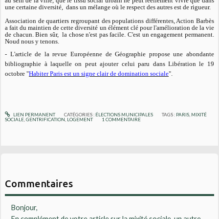
au sein de la ville, que le tissu social urbain ne peut réellement vivre que dans
une certaine diversité, dans un mélange où le respect des autres est de rigueur.
Association de quartiers regroupant des populations différentes, Action Barbès
a fait du maintien de cette diversité un élément clé pour l'amélioration de la vie
de chacun. Bien sûr, la chose n'est pas facile. C'est un engagement permanent.
Noud nous y tenons.
- L'article de la revue Européenne de Géographie propose une abondante
bibliographie à laquelle on peut ajouter celui paru dans Libération le 19
octobre "
Habiter Paris est un signe clair de domination sociale
".
LIEN PERMANENT
CATÉGORIES :
ÉLECTIONS MUNICIPALES
TAGS :
PARIS
,
MIXITÉ
SOCIALE
,
GENTRIFICATION
,
LOGEMENT
1
COMMENTAIRE
Commentaires
Bonjour,
En complément de votre article sur la mixité sociale, un autre