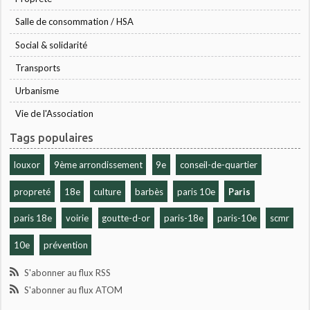
Salle de consommation / HSA
Social & solidarité
Transports
Urbanisme
Vie de l'Association
Tags populaires
louxor
9ème arrondissement
9e
conseil-de-quartier
propreté
18e
culture
barbès
paris 10e
Paris
paris 18e
voirie
goutte-d-or
paris-18e
paris-10e
scmr
10e
prévention
S'abonner au flux RSS
S'abonner au flux ATOM