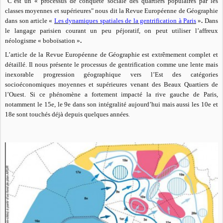
"C’est un « processus de conquête sociale des quartiers populaires par les
classes moyennes et supérieures" nous dit la Revue Européenne de Géographie
dans son article «
Les dynamiques spatiales de la gentrification à Paris
»
.
Dans
le langage parisien courant un peu péjoratif, on peut utiliser l’affreux
néologisme « boboïsation »
.
L’article de la Revue Européenne de Géographie est extrêmement complet et
détaillé. Il nous présente le processus de gentrification comme une lente mais
inexorable progression géographique vers l’Est des catégories
socioéconomiques moyennes et supérieures venant des Beaux Quartiers de
l’Ouest. Si ce phénomène a fortement impacté la rive gauche de Paris,
notamment le 15e, le 9e dans son intégralité aujourd’hui mais aussi les 10e et
18
e sont touchés déjà depuis quelques années
.