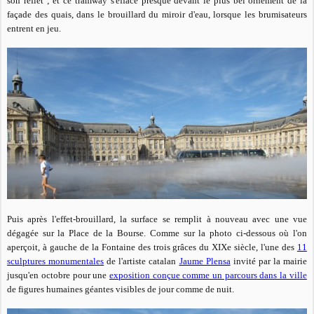
son reflet ; et ce tramway
s'efface presque
devant le plus bel ornement de la
façade des quais,
dans le brouillard du miroir d'eau, lorsque les brumisateurs
entrent en jeu.
Puis après l'effet-brouillard, la surface se remplit à nouveau avec une vue
dégagée sur la Place de la Bourse. Comme sur la photo ci-dessous où l'on
aperçoit, à gauche de la Fontaine des trois grâces du XIXe siècle, l'une des
11
sculptures monumentales
de l'artiste catalan
Jaume Plensa
invité par la mairie
jusqu'en octobre pour une
exposition conçue comme un parcours dans la ville
de figures humaines géantes visibles de jour comme de nuit.