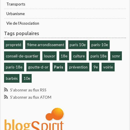
Transports
Urbanisme
Vie de l'Association
Tags populaires
propreté
9ème arrondissement
paris 10e
paris-10e
conseil-de-quartier
louxor
18e
culture
paris 18e
scmr
paris-18e
goutte-d-or
Paris
prévention
9e
voirie
barbès
10e
S'abonner au flux RSS
S'abonner au flux ATOM