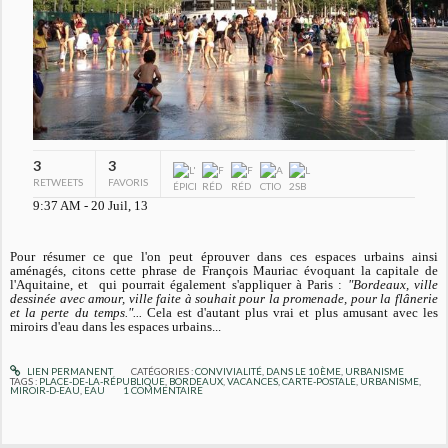
3
3
RETWEETS
FAVORIS
9:37 AM - 20 Juil, 13
Pour résumer ce que l'on peut éprouver dans ces espaces urbains ainsi
aménagés, citons cette phrase de François Mauriac évoquant la capitale de
l'Aquitaine, et qui pourrait également s'appliquer à Paris :
"Bordeaux, ville
dessinée avec amour, ville faite à souhait pour la promenade, pour la flânerie
et la perte du temps."...
Cela est d'autant plus vrai et plus amusant avec les
miroirs d'eau dans les espaces urbains...
LIEN PERMANENT
CATÉGORIES :
CONVIVIALITÉ
,
DANS LE 10ÈME
,
URBANISME
TAGS :
PLACE-DE-LA-RÉPUBLIQUE
,
BORDEAUX
,
VACANCES
,
CARTE-POSTALE
,
URBANISME
,
MIROIR-D-EAU
,
EAU
1
COMMENTAIRE