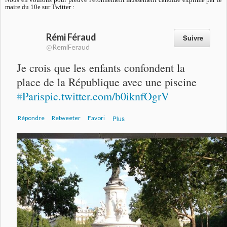
maire du 10e sur Twitter :
Rémi Féraud
Suivre
@
RemiFeraud
Je crois que les enfants confondent la 
place de la République avec une piscine 
#
Paris
pic.twitter.com/b0iknfOgrV
Répondre
Retweeter
Favori
Plus