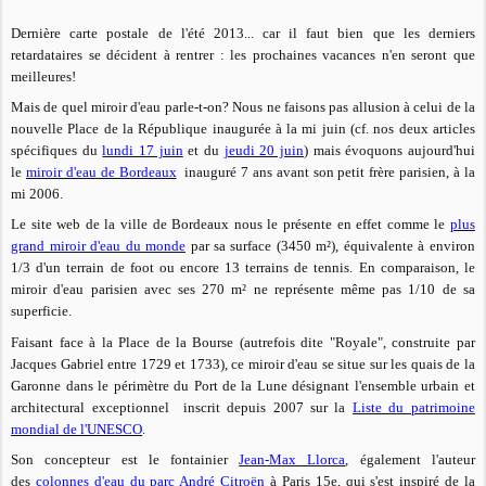
Dernière carte postale de l'été 2013... car il faut bien que les derniers
retardataires se décident à rentrer : les prochaines vacances n'en seront que
meilleures!
Mais de
quel miroir d'eau parle-t-on?
Nous ne faisons pas allusion à celui de la
nouvelle Place de la République inaugurée à la mi juin (cf. nos deux articles
spécifiques du
lundi 17 juin
et du
jeudi 20 juin
) mais
évoquons aujourd'hui
le
miroir d'eau de Bordeaux
inauguré 7 ans avant son petit frère parisien, à la
mi 2006
.
Le site web de la ville de Bordeaux nous le présente en effet comme le
plus
grand miroir d'eau du monde
par sa surface (3450 m²), équivalente à environ
1/3 d'un terrain de foot ou encore 13 terrains de tennis. En comparaison, le
miroir d'eau parisien avec ses 270 m² ne représente même pas 1/10 de sa
superficie.
Faisant
face à la Place de la Bourse (autrefois dite "Royale", construite par
Jacques Gabriel entre 1729 et 1733), ce miroir d'eau se situe sur les quais de la
Garonne dans le périmètre du Port de la Lune désignant l'ensemble urbain et
architectural exceptionnel inscrit depuis 2007 sur la
Liste du patrimoine
mondial de l'UNESCO
.
Son concepteur est le fontainier
Jean-Max Llorca
, également l'auteur
des
colonnes d'eau du parc André Citroën
à Paris 15e, qui s'est inspiré de la