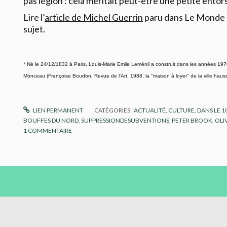
pas légion : cela méritait peut-être une petite entor
Lire l’
article de Michel Guerrin
paru dans Le Monde d
sujet.
* Né le 24/12/1832 à Paris, Louis-Marie Emile Leménil a construit dans les années 19
Monceau (Françoise Boudon, Revue de l'Art, 1988, la "maison à loyer" de la ville hau
LIEN PERMANENT
CATÉGORIES :
ACTUALITÉ
,
CULTURE
,
DANS LE 
BOUFFES DU NORD
,
SUPPRESSIONDESUBVENTIONS
,
PETER BROOK
,
OLI
1
COMMENTAIRE