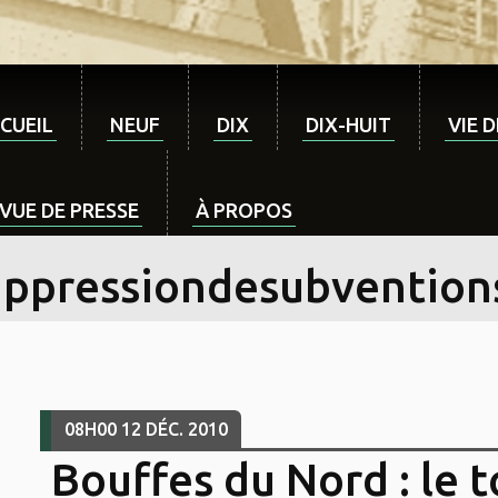
CUEIL
NEUF
DIX
DIX-HUIT
VIE 
VUE DE PRESSE
À PROPOS
uppressiondesubvention
08H00
12
DÉC. 2010
Bouffes du Nord : le 