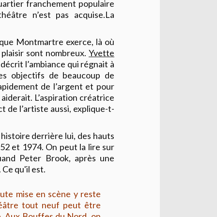
uartier franchement populaire
théâtre n’est pas acquise.La
 que Montmartre exerce, là où
e plaisir sont nombreux.
Yvette
décrit l’ambiance qui régnait à
les objectifs de beaucoup de
 rapidement de l’argent et pour
y aiderait. L’aspiration créatrice
t de l’artiste aussi, explique-t-
stoire derrière lui, des hauts
2 et 1974. On peut la lire sur
quand Peter Brook, après une
 Ce qu'il est.
oute mise en scène y reste
éâtre tout neuf peut être
e. Aux Bouffes du Nord, on