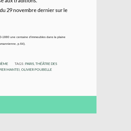
se aux traditions.
u 29 novembre dernier sur le
70-1880 une centaine d'immeubles dans la plaine
ssmannienne, p.64).
10ÈME
TAGS :
PARIS
,
THÉÂTRE DES
VIER MANTEI
,
OLIVIER POUBELLE