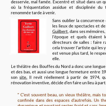
desservie, mal famée. Excentré et situé dans un q
où la fréquentation assidue et disciplinée du 
renommée tarde à venir.
Sans oublier la concurrence
les lieux de spectacles et d
Guilbert
, dans ses mémoires, 
l’époque et quels étaient 
directeurs de salles : faire
cela trouver l’artiste qui les 
est venue plus tard, le respec
elle.
Le théâtre des Bouffes du Nord a donc une longue hi
et des bas, et aussi une longue fermeture entre 195
son
site.
Il revit réellement à partir de 1974, 
rénovation inventive, décide d'en faire un lieu à part.
" C'est souvent beau, un vieux théâtre, mais t
confinée dans des espaces d'autrefois. Un th
dynamique et pourtant rester froid et sans âm