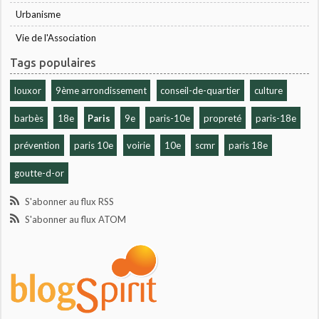
Urbanisme
Vie de l'Association
Tags populaires
louxor
9ème arrondissement
conseil-de-quartier
culture
barbès
18e
Paris
9e
paris-10e
propreté
paris-18e
prévention
paris 10e
voirie
10e
scmr
paris 18e
goutte-d-or
S'abonner au flux RSS
S'abonner au flux ATOM