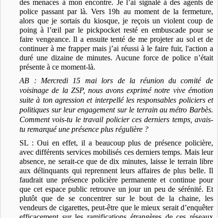
des menaces à mon encontre. Je l’ai signalé à des agents de
police passant par là. Vers 19h au moment de la fermeture,
alors que je sortais du kiosque, je reçois un violent coup de
poing à l’œil par le pickpocket resté en embuscade pour se
faire vengeance. Il a ensuite tenté de me projeter au sol et de
continuer à me frapper mais j’ai réussi à le faire fuir, l'action a
duré une dizaine de minutes. Aucune force de police n’était
présente à ce moment-là.
AB : Mercredi 15 mai lors de la réunion du comité de
voisinage de la ZSP, nous avons exprimé notre vive émotion
suite à ton agression et interpellé les responsables policiers et
politiques sur leur engagement sur le terrain au métro Barbès.
Comment vois-tu le travail policier ces derniers temps, avais-
tu remarqué une présence plus régulière ?
SL : Oui en effet, il a beaucoup plus de présence policière,
avec différents services mobilisés ces derniers temps. Mais leur
absence, ne serait-ce que de dix minutes, laisse le terrain libre
aux délinquants qui reprennent leurs affaires de plus belle. Il
faudrait une présence policière permanente et continue pour
que cet espace public retrouve un jour un peu de sérénité. Et
plutôt que de se concentrer sur le bout de la chaine, les
vendeurs de cigarettes, peut-être que le mieux serait d’enquêter
efficacement sur les ramifications étrangères de ces réseaux