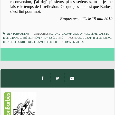
reconversion, j’ai déjà plusieurs pistes sérieuses, mais je me
laisse le temps de la réflexion. Ce que je sais c’est que Barbès,
c’est fini pour moi.
Propos recueillis le 19 mai 2019
LIEN PERMANENT
CATÉGORIES :
ACTUALITÉ
,
COMMERCE
,
DANS LE 9ÈME
,
DANS LE
10ÈME
,
DANS LE 18ÈME
,
PRÉVENTION & SÉCURITÉ
TAGS :
KIOSQUE
,
SAMIR-LEBCHER
,
9E
,
10E
,
18E
,
SÉCURITÉ
,
PRESSE
,
SAMIR
,
LEBCHER
7
COMMENTAIRES