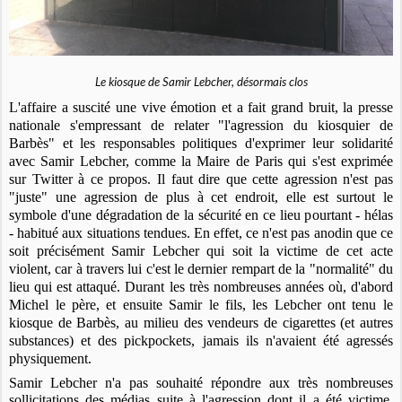
Le kiosque de Samir Lebcher, désormais clos
L'affaire a suscité une vive émotion et a fait grand bruit, la presse
nationale s'empressant de relater "l'agression du kiosquier de
Barbès" et les responsables politiques d'exprimer leur solidarité
avec Samir Lebcher, comme la Maire de Paris qui s'est exprimée
sur Twitter à ce propos. Il faut dire que cette agression n'est pas
"juste"
une agression de plus à cet endroit, elle est surtout le
symbole d'une dégradation de la sécurité
en ce lieu
p
ourtant - hélas
- habitué aux situations tendues. En effet, ce n'est pas anodin que ce
soit précisément Samir Lebcher qui soit la victime de cet acte
violent, car à travers lui c'est le dernier rempart de la "normalité" du
lieu qui est attaqué. Durant les très nombreuses années où, d'abord
Michel le père, et ensuite Samir le fils, les Lebcher ont tenu le
kiosque de Barbès, au milieu des vendeurs de cigarettes (et autres
substances) et des pickpockets, jamais ils n'avaient été agressés
physiquement.
Samir Lebcher n'a pas souhaité répondre aux très nombreuses
sollicitations des médias suite à l'agression dont il a été victime,