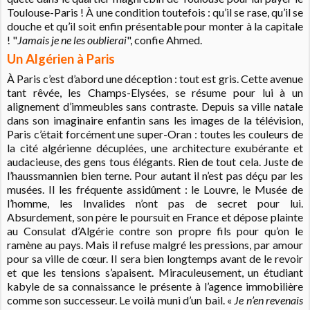
Toulouse-Paris ! À une condition toutefois : qu’il se rase, qu’il se
douche et qu’il soit enfin présentable pour monter à la capitale
! "
Jamais je ne les oublierai
", confie Ahmed.
Un Algérien à Paris
À Paris c’est d’abord une déception : tout est gris. Cette avenue
tant rêvée, les Champs-Elysées, se résume pour lui à un
alignement d’immeubles sans contraste. Depuis sa ville natale
dans son imaginaire enfantin sans les images de la télévision,
Paris c’était forcément une super-Oran : toutes les couleurs de
la cité algérienne décuplées, une architecture exubérante et
audacieuse, des gens tous élégants. Rien de tout cela. Juste de
l’haussmannien bien terne. Pour autant il n’est pas déçu par les
musées. Il les fréquente assidûment : le Louvre, le Musée de
l’homme, les Invalides n’ont pas de secret pour lui.
Absurdement, son père le poursuit en France et dépose plainte
au Consulat d’Algérie contre son propre fils pour qu’on le
ramène au pays. Mais il refuse malgré les pressions, par amour
pour sa ville de cœur. Il sera bien longtemps avant de le revoir
et que les tensions s’apaisent. Miraculeusement, un étudiant
kabyle de sa connaissance le présente à l’agence immobilière
comme son successeur. Le voilà muni d’un bail. «
Je n’en revenais