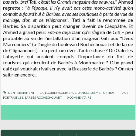
bas prix, bref Tati, c’était les Grands magasins des pauvres.
" Ahmed
regrette : "
à l’époque, il n’y avait pas cette mono-activité qu’on
connaît aujourd’hui à Barbès, avec ses boutiques à perte de vue de
mariage, d’or, et de téléphones"
. Tati a fait la renommée de
Barbès. Sa disparition peut changer l’avenir de Cléopâtre. Et
Ahmed a grand peur. Est-ce déjà clair qu’il s’agira de Gifi – peu
probable au vu de l'installation d'un magasin Gifi aux "Deux
Marronniers" (à l'angle du boulevard Rochechouart et de la rue
de Clignancourt) – ou peut-on rêver d’autre chose ? De Galeries
Lafayette qui auraient compris l’importance du flot de
touristes qui circulent de Barbès à Montmartre ? D’un grand
café qui voudrait rivaliser avec la Brasserie de Barbès ? On n’en
sait rien encore...
LIEN PERMANENT
CATÉGORIES :
COMMERCE
,
DANS LE 18ÈME
,
PORTRAIT
TAGS :
PORTRAIT 18E
,
BARBÈS-ROCHECHOUART
0
COMMENTAIRE