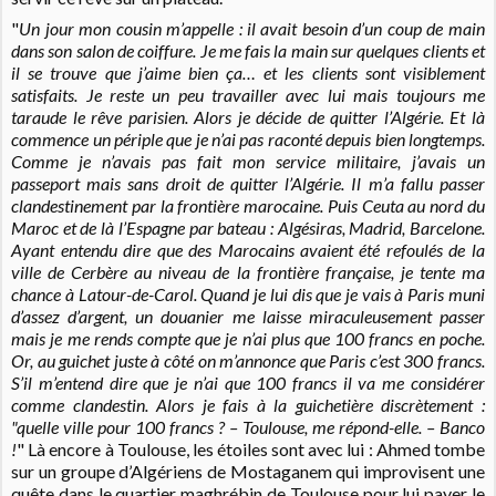
"
Un jour mon cousin m’appelle : il avait besoin d’un coup de main
dans son salon de coiffure. Je me fais la main sur quelques clients et
il se trouve que j’aime bien ça… et les clients sont visiblement
satisfaits. Je reste un peu travailler avec lui mais toujours me
taraude le rêve parisien. Alors je décide de quitter l’Algérie. Et là
commence un périple que je n’ai pas raconté depuis bien longtemps.
Comme je n’avais pas fait mon service militaire, j’avais un
passeport mais sans droit de quitter l’Algérie. Il m’a fallu passer
clandestinement par la frontière marocaine. Puis Ceuta au nord du
Maroc et de là l’Espagne par bateau : Algésiras, Madrid, Barcelone.
Ayant entendu dire que des Marocains avaient été refoulés de la
ville de Cerbère au niveau de la frontière française, je tente ma
chance à Latour-de-Carol. Quand je lui dis que je vais à Paris muni
d’assez d’argent, un douanier me laisse miraculeusement passer
mais je me rends compte que je n’ai plus que 100 francs en poche.
Or, au guichet juste à côté on m’annonce que Paris c’est 300 francs.
S’il m’entend dire que je n’ai que 100 francs il va me considérer
comme clandestin. Alors je fais à la guichetière discrètement :
"quelle ville pour 100 francs ? – Toulouse, me répond-elle. – Banco
!
" Là encore à Toulouse, les étoiles sont avec lui : Ahmed tombe
sur un groupe d’Algériens de Mostaganem qui improvisent une
quête dans le quartier maghrébin de Toulouse pour lui payer le