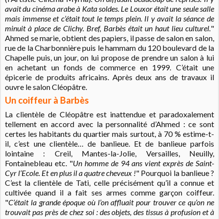
avait du cinéma arabe à Kata soldes. Le Louxor était une seule salle
mais immense et c’était tout le temps plein. Il y avait la séance de
minuit à place de Clichy. Bref, Barbès était un haut lieu culturel.
"
Ahmed se marie, obtient des papiers, il passe de salon en salon,
rue de la Charbonnière puis le hammam du 120 boulevard de la
Chapelle puis, un jour, on lui propose de prendre un salon à lui
en achetant un fonds de commerce en 1999. C’était une
épicerie de produits africains. Après deux ans de travaux il
ouvre le salon Cléopâtre.
Un coiffeur à Barbès
La clientèle de Cléopâtre est inattendue et paradoxalement
tellement en accord avec la personnalité d’Ahmed : ce sont
certes les habitants du quartier mais surtout, à 70 % estime-t-
il, c’est une clientèle… de banlieue. Et de banlieue parfois
lointaine : Creil, Mantes-la-Jolie, Versailles, Neuilly,
Fontainebleau etc. "
Un homme de 94 ans vient exprès de Saint-
Cyr l’Ecole. Et en plus il a quatre cheveux !
" Pourquoi la banlieue ?
C’est la clientèle de Tati, celle précisément qu’il a connue et
cultivée quand il a fait ses armes comme garçon coiffeur.
"
C’était la grande époque où l’on affluait pour trouver ce qu’on ne
trouvait pas près de chez soi : des objets, des tissus à profusion et à