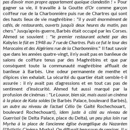
pas d’avoir mon propre appartement quoique clandestin !
» Pour
gagner sa vie, il travaille à la Goutte d’Or comme garçon
coiffeur rue de la Charbonnière puis rue de Chartres qui sont
des hauts lieux de vie maghrébine : "
il y avait énormément de
cafés, de restaurants, ouverts jusqu’à deux heures du matin, pas
chers.
" Jusqu’après-guerre, Barbès était occupé par les Corses.
Ahmed se souvient : "
le premier restaurant acheté par des
Kabyles le fût en 1948 au 7 rue de Chartres. Puis ce fut le tour des
Marocains et des Algériens rue de la Charbonnière.
" Il faut savoir
que dans les années quatre-vingt, il n’y avait pas en banlieue de
salons de coiffure tenus par des Maghrébins et que par
conséquent toute la communauté maghrébine affluait de
banlieue à Barbès. Une odeur permanente de menthe et
d’épices s’en exhalait. La sécurité du quartier était semble-t-il
assurée : il n’y avait pas d’agressions et en tout cas pas de
sentiment d’insécurité. Ahmed fut aussi marqué par la
profusion de cinémas : "
Le Louxor, bien sûr, mais aussi un cinéma
à la place de Kata soldes
(le Barbès Palace, boulevard Barbès),
un autre au niveau de l’actuel Célio
(le Gaîté Rochechouart,
boulevard Rochechouart),
idem juste à côté au niveau de
Guerrisol
(le Delta Palace, place du Delta)
, un peu plus loin rue
Myrha à la place de l’ancienne église évangélique du Nazaréen
(l'Artistic Cinéma Myrha)
. On diffusait beaucoup de reprises. Il y