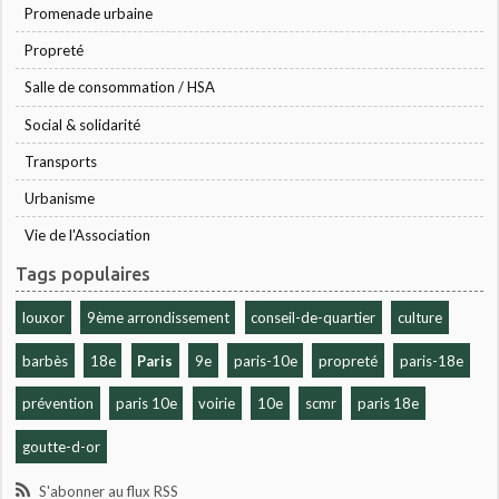
Promenade urbaine
Propreté
Salle de consommation / HSA
Social & solidarité
Transports
Urbanisme
Vie de l'Association
Tags populaires
louxor
9ème arrondissement
conseil-de-quartier
culture
barbès
18e
Paris
9e
paris-10e
propreté
paris-18e
prévention
paris 10e
voirie
10e
scmr
paris 18e
goutte-d-or
S'abonner au flux RSS