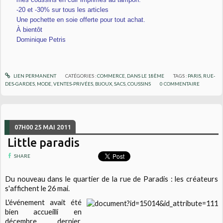
-20 et -30% sur tous les articles
Une pochette en soie offerte pour tout achat.
À bientôt
Dominique Petris
LIEN PERMANENT
CATÉGORIES :
COMMERCE
,
DANS LE 18ÈME
TAGS :
PARIS
,
RUE-
DES-GARDES
,
MODE
,
VENTES-PRIVÉES
,
BIJOUX
,
SACS
,
COUSSINS
0
COMMENTAIRE
07H00
25
MAI 2011
Little paradis
SHARE
Du nouveau dans le quartier de la rue de Paradis : les créateurs
s'affichent le 26 mai.
L'événement avait été
bien accueilli en
décembre dernier,