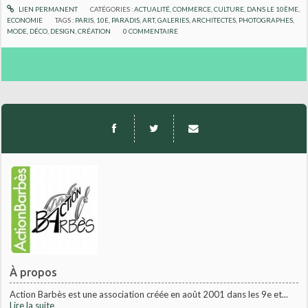
LIEN PERMANENT
CATÉGORIES :
ACTUALITÉ
,
COMMERCE
,
CULTURE
,
DANS LE 10ÈME
,
ECONOMIE
TAGS :
PARIS
,
10E
,
PARADIS
,
ART
,
GALERIES
,
ARCHITECTES
,
PHOTOGRAPHES
,
MODE
,
DÉCO
,
DESIGN
,
CRÉATION
0
COMMENTAIRE
À propos
Action Barbès est une association créée en août 2001 dans les 9e et...
Lire la suite