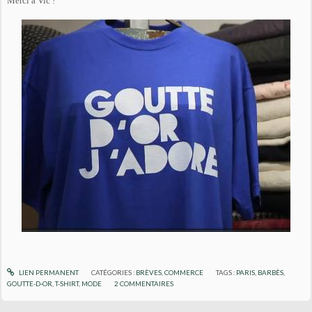
Merci à Vic !
LIEN PERMANENT
CATÉGORIES :
BRÈVES
,
COMMERCE
TAGS :
PARIS
,
BARBÈS
,
GOUTTE-D-OR
,
T-SHIRT
,
MODE
2
COMMENTAIRES