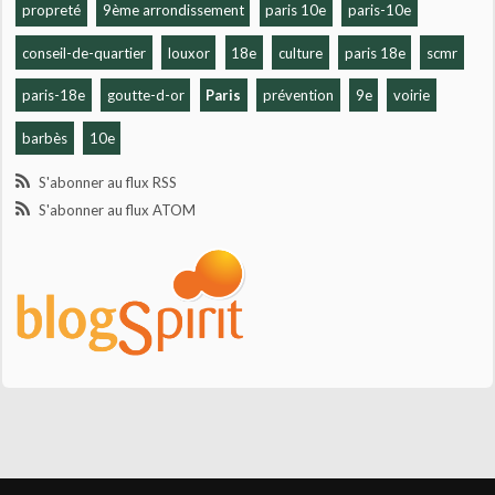
propreté
9ème arrondissement
paris 10e
paris-10e
conseil-de-quartier
louxor
18e
culture
paris 18e
scmr
paris-18e
goutte-d-or
Paris
prévention
9e
voirie
barbès
10e
S'abonner au flux RSS
S'abonner au flux ATOM