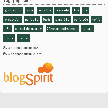
Tags populaires
goutte-d-or
scmr
paris 10e
propreté
10e
9e
prévention
paris 18e
Paris
paris-18e
paris-10e
voirie
18e
conseil-de-quartier
9ème arrondissement
culture
louxor
barbès
S'abonner au flux RSS
S'abonner au flux ATOM