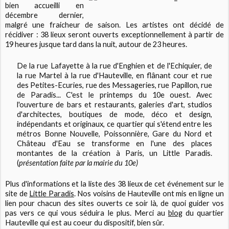
bien accueilli en
décembre dernier,
malgré une fraicheur de saison. Les artistes ont décidé de
récidiver : 38 lieux seront ouverts exceptionnellement à partir de
19 heures jusque tard dans la nuit, autour de 23 heures.
De la rue Lafayette à la rue d'Enghien et de l'Echiquier, de
la rue Martel à la rue d'Hauteville, en flânant cour et rue
des Petites-Ecuries, rue des Messageries, rue Papillon, rue
de Paradis... C'est le printemps du 10e ouest. Avec
l'ouverture de bars et restaurants, galeries d'art, studios
d'architectes, boutiques de mode, déco et design,
indépendants et originaux, ce quartier qui s'étend entre les
métros Bonne Nouvelle, Poissonnière, Gare du Nord et
Château d'Eau se transforme en l'une des places
montantes de la création à Paris, un Little Paradis.
(
présentation faite par la mairie du 10e)
Plus d'informations et la liste des 38 lieux de cet événement sur le
site de
Little Paradis
. Nos voisins de Hauteville ont mis en ligne un
lien pour chacun des sites ouverts ce soir là, de quoi guider vos
pas vers ce qui vous séduira le plus. Merci au
blog
du quartier
Hauteville qui est au coeur du dispositif, bien sûr.