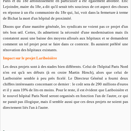
Paris et du 18e arrondissement en particulier a été également abordée. Eric
Lejoindre, maire du 18e, a dit qu'il serait très soucieux de cet aspect des choses
en réponse à un élu communiste du 18e qui, lui, voit dans la fermeture à terme
de Bichat la mort d'un hôpital de proximité.
Disons que d'une manière générale, les syndicats ne voient pas ce projet d'un
très bon œil. Certes, ils admettent la nécessité d'une modernisation mais ils
constatent aussi une baisse des moyens alloués aux hôpitaux et se demandent
comment un tel projet peut se faire dans ce contexte. Ils auraient préféré une
rénovation des hôpitaux existants.
Impact sur le projet Lariboisière
Les deux projets sont à des stades bien différents. Celui de l'hôpital Paris Nord
n'en est qu'à ses débuts (à en croire Martin Hirsch), alors que celui de
Lariboisière semble à peu près ficelé. Le Directeur Général a fourni deux
chiffres intéressants concernant ce dernier : le coût sera de 290 millions d'euros
et il y aura 19% de lits en moins. Pour le reste, il est évident que Lariboisière et
le nouvel hôpital Paris Nord seront organisés en fonction l'un de l'autre, ce qui
ne parait pas illogique, mais il semble aussi que ces deux projets ne soient pas
directement liés l'un à l'autre.