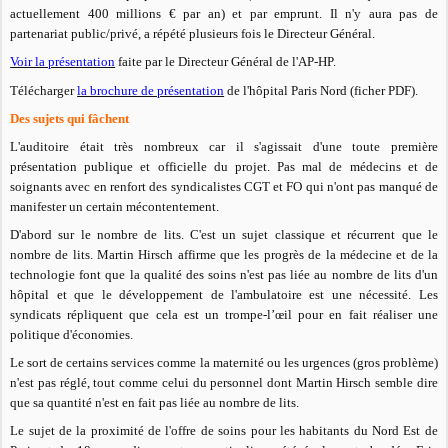
actuellement 400 millions € par an) et par emprunt. Il n'y aura pas de
partenariat public/privé, a répété plusieurs fois le Directeur Général.
Voir la présentation
faite par le Directeur Général de l'AP-HP.
Télécharger
la brochure de présentation
de l'hôpital Paris Nord (ficher PDF).
Des sujets qui fâchent
L'auditoire était très nombreux car il s'agissait d'une toute première
présentation publique et officielle du projet. Pas mal de médecins et de
soignants avec en renfort des syndicalistes CGT et FO qui n'ont pas manqué de
manifester un certain mécontentement.
D'abord sur le nombre de lits. C'est un sujet classique et récurrent que le
nombre de lits. Martin Hirsch affirme que les progrès de la médecine et de la
technologie font que la qualité des soins n'est pas liée au nombre de lits d'un
hôpital et que le développement de l'ambulatoire est une nécessité. Les
syndicats répliquent que cela est un trompe-l’œil pour en fait réaliser une
politique d'économies.
Le sort de certains services comme la maternité ou les urgences (gros problème)
n'est pas réglé, tout comme celui du personnel dont Martin Hirsch semble dire
que sa quantité n'est en fait pas liée au nombre de lits.
Le sujet de la proximité de l'offre de soins pour les habitants du Nord Est de