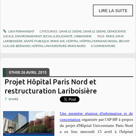
LIRE LA SUITE
LIEN PERMANENT
CATÉGORIES :
DANS LE 10ÈME
,
DANS LE 18ÈME
,
DÉMOCRATIE
LOCALE
,
ENVIRONNEMENT
,
SOCIAL & SOLIDARITÉ
,
URBANISME
TAGS :
PARIS
,
APHP
,
LARIBOISIÈRE
,
SANTÉ-PUBLIQUE
,
PARIS-10E
,
HÔPITAL
,
HÔPITAL-FERNAND-WIDAL
,
BICHAT-
CLAUDE-BERNARD
,
HÔPITAL-UNIVERSITAIRE-PARIS-NORD
0
COMMENTAIRE
07H00
26
AVRIL 2015
Projet Hôpital Paris Nord et
restructuration Lariboisière
SHARE
Une première réunion d'information et de
concertation
organisée par l'AP-HP à propos
du projet d'Hôpital Universitaire Paris Nord
a eu lieu mercredi 15 avril à l'hôpital