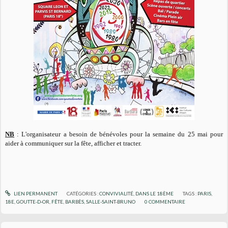
NB
: L'organisateur a besoin de bénévoles pour la semaine du 25 mai pour
aider à communiquer sur la fête, afficher et tracter.
LIEN PERMANENT
CATÉGORIES :
CONVIVIALITÉ
,
DANS LE 18ÈME
TAGS :
PARIS
,
18E
,
GOUTTE-D-OR
,
FÊTE
,
BARBÈS
,
SALLE-SAINT-BRUNO
0
COMMENTAIRE