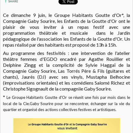
SHARE
Ce dimanche 9 juin, le Groupe Habitants Goutte d'Or*, la
Compagnie Gaby Sourire, les Enfants de la Goutte d'Or ont le
plaisir de vous inviter à
un repas festif avec une
programmation théâtrale et musicale dans le Jardin
pédagogique de l'association les Enfants de la Goutte d'Or. Un
r
epas réalisé par des habitants est proposé de 13h à 15h.
Au programme des festivités : une i
ntervention de l'atelier
théâtre femmes d'EGDO encadré par Agathe Rouillier et
Delphine Zingg et la complicité de Sylvie Haggaï de la
Compagnie Gaby Sourire,
Las Torrés Père & Fils (guitares et
chants),
Jaurès (DJ) avec ses vinyls,
Mustapha Belhocine
(improvisations orientales) e
t les comédiens Salomé Richez et
Christophe Sigognault de la compagniie
Gaby Sourire.
*
Le Groupe Habitants Goutte d'Or se réunit une fois par mois dans le
local de la Cie.Gaby Sourire
pour se rencontrer, échanger sur la vie du
quartier et organisé des actions collectives festives et artistiques.