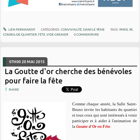
LIEN PERMANENT
CATÉGORIES :
CONVIVIALITÉ
,
DANS LE 9ÈME
TAGS :
PARIS
,
9E
,
CONSEIL-DE-QUARTIER
,
FÊTE
,
VIDE-GRENIER
0
COMMENTAIRE
07H00
20
MAI 2015
La Goutte d'or cherche des bénévoles
pour faire la fête
SHARE
Comme chaque année, la Salle Saint-
Bruno invite les habitants du quartier
et tous ceux qui sont intéressés à venir
participer et à aider à l'animation de
la
Goutte d'Or en Fête
.