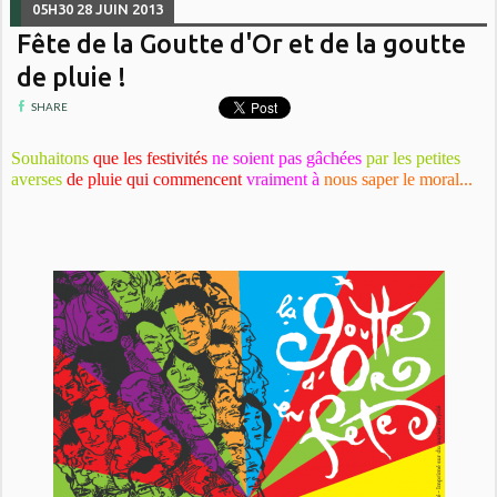
05H30
28
JUIN 2013
Fête de la Goutte d'Or et de la goutte
de pluie !
SHARE
Souhaitons
que les festivités
ne soient pas gâchées
par les petites
averses
de pluie qui commencent
vraiment à
nous saper le moral...