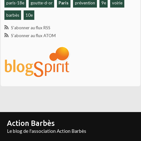
paris-18e
goutte-d-or
Paris
prévention
9e
voirie
barbès
10e
S'abonner au flux RSS
S'abonner au flux ATOM
Action Barbès
Le blog de l'association Action Barbès