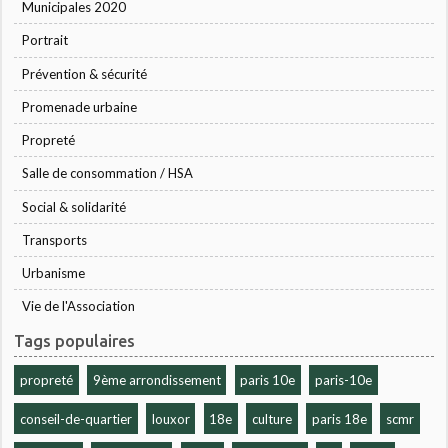
Municipales 2020
Portrait
Prévention & sécurité
Promenade urbaine
Propreté
Salle de consommation / HSA
Social & solidarité
Transports
Urbanisme
Vie de l'Association
Tags populaires
propreté
9ème arrondissement
paris 10e
paris-10e
conseil-de-quartier
louxor
18e
culture
paris 18e
scmr