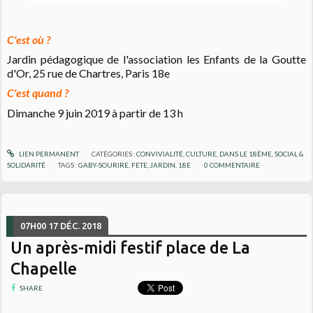
C'est où ?
Jardin pédagogique de l'association les Enfants de la Goutte
d'Or, 25 rue de Chartres, Paris 18e
C'est quand ?
Dimanche 9 juin 2019 à partir de 13 h
LIEN PERMANENT
CATÉGORIES :
CONVIVIALITÉ
,
CULTURE
,
DANS LE 18ÈME
,
SOCIAL &
SOLIDARITÉ
TAGS :
GABY-SOURIRE
,
FETE
,
JARDIN
,
18E
0
COMMENTAIRE
07H00
17
DÉC. 2018
Un après-midi festif place de La
Chapelle
SHARE