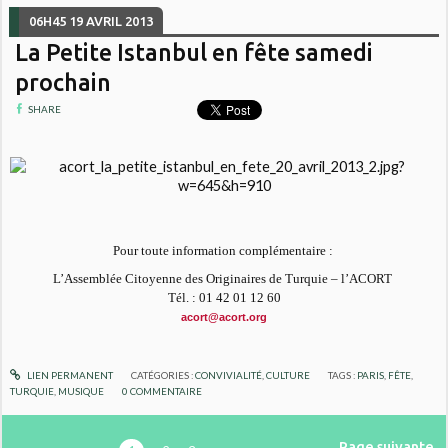
06H45
19
AVRIL 2013
La Petite Istanbul en fête samedi
prochain
SHARE
Pour toute information com
plémentaire :
L’Assemblée Citoyenne des Originaires de Turquie – l’ACORT
Tél. : 01 42 01 12 60
acort@acort.org
LIEN PERMANENT
CATÉGORIES :
CONVIVIALITÉ
,
CULTURE
TAGS :
PARIS
,
FÊTE
,
TURQUIE
,
MUSIQUE
0
COMMENTAIRE
Page suivante