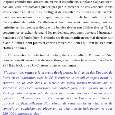
toujours craindre une arrestation, même si les policiers sur place n'apparaissent
pas aux yeux des passants préoccupés par la présence de ces vendeurs. Nous
avons compris qu'il est plus intelligent de remonter les fillières que de "serrer"
quelques revendeurs locaux qu'il faudra bientôt relâcher faute de chefs
d'accusation de poids. Parallèlement les rixes sont nombreuses, tant ce
territoire est disputé, sans doute entre bandes rivales (ou fillières rivales ?). La
concurrence est acharnée quand les rendements sont aussi porteurs ! Jusqu'aux
buralistes qu'il faudra bientôt craindre car ils ont
manifesté en mai dernier
, sur
place, à Barbès, pour protester contre ces ventes illicites qui font baisser leurs
chiffres d'affaires...
Le 17 novembre la Préfecture de police, dans son bulletin PPRama n° 242,
nous annonçait un résultat de ses actions, avant même la mise en place de la
ZSP Barbès-Goutte d'Or-Chateau rouge, en ces termes :
"S’agissant des
ventes à la sauvette de cigarettes
, la division des Douanes de
Paris en collaboration avec le CP18 renforce le travail entrepris avant la
création de la ZSP dans le secteur du métro Barbès-Rochechouart et
s’intéresse également désormais aux contrefaçons, ainsi qu’aux lieux de
stockage situés à proximité de lieux de revente, lors des deux dernières
opérations, 13 personnes ont été interpellées. La DRPP a parallèlement
procédé au démantèlement d’un réseau de vente illicite de cigarettes de
contrefaçon conduisant au placement en détention de huit personnes pour
329 000 cigarettes saisies."