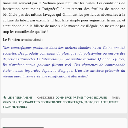
transitant souvent par le Vietnam pour brouiller les pistes. Les conditions de
fabrication sont moins "soignées", le traitement des feuilles de tabac ne
bénéficie pas des mêmes lavages qui éliminent les pesticides nécessaires à la
culture du tabac, par exemple. Il faut faire simple pour augmenter la marge, et
étant donné que la fillière de mise sur le marché est illégale, on ne craint pas
trop les contrôles de qualité !
Le Parisien termine ainsi :
"des contrefaçons produites dans des ateliers clandestins en Chine ont été
écoulées. Des produits contenant du plastique, du polystyrène ou encore des
déjections d’insectes. Le tabac était, lui, de qualité variable. Quant aux filtres,
ils n’avaient aucun pouvoir filtrant réel. Des cigarettes de contrebande
étaient aussi importées depuis la Belgique. L’un des membres présumés du
réseau aurait même créé une ramification à Marseille."
LIEN PERMANENT
CATÉGORIES :
COMMERCE
,
PRÉVENTION & SÉCURITÉ
TAGS :
PARIS
,
BARBÈS
,
CIGARETTES
,
CONTREBANDE
,
CONTREFAÇON
,
TABAC
,
DOUANES
,
POLICE
5
COMMENTAIRES