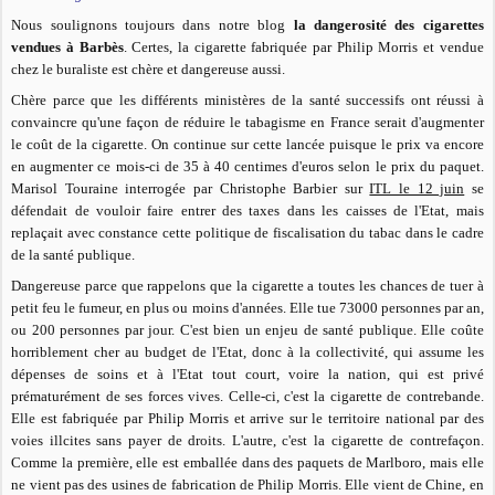
Nous soulignons toujours dans notre blog
la dangerosité des cigarettes
vendues à Barbès
. Certes, la cigarette fabriquée par Philip Morris et vendue
chez le buraliste est chère et dangereuse aussi.
Chère parce que les différents ministères de la santé successifs ont réussi à
convaincre qu'une façon de réduire le tabagisme en France serait d'augmenter
le coût de la cigarette. On continue sur cette lancée puisque le prix va encore
en augmenter ce mois-ci de 35 à 40 centimes d'euros selon le prix du paquet.
Marisol Touraine interrogée par Christophe Barbier sur
ITL le 12 juin
se
défendait de vouloir faire entrer des taxes dans les caisses de l'Etat, mais
replaçait avec constance cette politique de fiscalisation du tabac dans le cadre
de la santé publique.
Dangereuse parce que rappelons que la cigarette a toutes les chances de tuer à
petit feu le fumeur, en plus ou moins d'années. Elle tue 73000 personnes par an,
ou 200 personnes par jour. C'est bien un enjeu de santé publique. Elle coûte
horriblement cher au budget de l'Etat, donc à la collectivité, qui assume les
dépenses de soins et à l'Etat tout court, voire la nation, qui est privé
prématurément de ses forces vives. Celle-ci, c'est la cigarette de contrebande.
Elle est fabriquée par Philip Morris et arrive sur le territoire national par des
voies illcites sans payer de droits. L'autre, c'est la cigarette de contrefaçon.
Comme la première, elle est emballée dans des paquets de Marlboro, mais elle
ne vient pas des usines de fabrication de Philip Morris. Elle vient de Chine, en