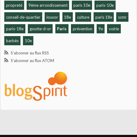
propreté
9ème arrondissement
paris 10e
paris-10e
conseil-de-quartier
louxor
18e
culture
paris 18e
scmr
paris-18e
goutte-d-or
Paris
prévention
9e
voirie
barbès
10e
S'abonner au flux RSS
S'abonner au flux ATOM