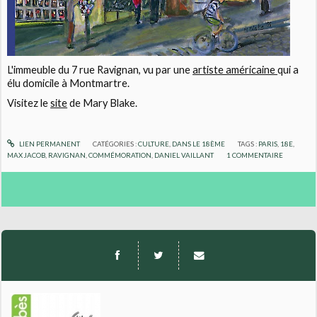
L'immeuble du 7 rue Ravignan, vu par une
artiste américaine
qui a
élu domicile à Montmartre.
Visitez le
site
de Mary Blake.
LIEN PERMANENT
CATÉGORIES :
CULTURE
,
DANS LE 18ÈME
TAGS :
PARIS
,
18E
,
MAX JACOB
,
RAVIGNAN
,
COMMÉMORATION
,
DANIEL VAILLANT
1
COMMENTAIRE