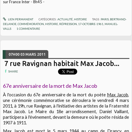
sur France Inter - 8h45 -
LIEN PERMANENT
CATÉGORIES :
ACTUALITÉ
,
HISTOIRE
TAGS :
PARIS
,
BERTRAND-
DELANOE
,
COMMÉMORATION
,
HISTOIRE
,
RÉPRESSION
,
17-OCTOBRE-1961
,
MANUEL-
VALLS
1
COMMENTAIRE
07H00
03
MARS 2011
7 rue Ravignan habitait Max Jacob...
SHARE
67e anniversaire de la mort de Max Jacob
À l'occasion du 67e anniversaire de la mort du poète
Max Jacob
,
une cérémonie commémorative se déroulera le vendredi 4 mars
2011, à 19h, rue Ravignan, à l'initiative des artistes de la Fraternité
Max Jacob. Le Maire du 18e arrondissement, Daniel Vaillant,
participera à l'événement, devant la demeure où le poéte résida de
1907 à 1911.
Max Jacob est mort le 5 mars 1944 au camp de Drancy, en