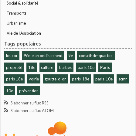
Social & solidarité
Transports
Urbanisme
Vie de l'Association
Tags populaires
louxor
9ème arrondissement
9e
conseil-de-quartier
propreté
18e
culture
barbès
paris 10e
Paris
paris 18e
voirie
goutte-d-or
paris-18e
paris-10e
scmr
10e
prévention
S'abonner au flux RSS
S'abonner au flux ATOM