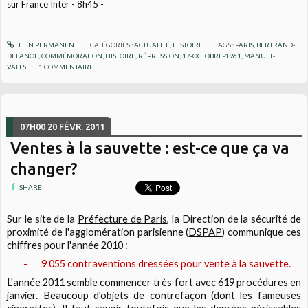
sur France Inter - 8h45 -
LIEN PERMANENT
CATÉGORIES :
ACTUALITÉ
,
HISTOIRE
TAGS :
PARIS
,
BERTRAND-
DELANOE
,
COMMÉMORATION
,
HISTOIRE
,
RÉPRESSION
,
17-OCTOBRE-1961
,
MANUEL-
VALLS
1
COMMENTAIRE
07H00
20
FÉVR. 2011
Ventes à la sauvette : est-ce que ça va
changer?
SHARE
Sur le site de la
Préfecture de Paris
, la Direction de la sécurité de
proximité de l'agglomération parisienne (
DSPAP
) communique ces
chiffres pour l'année 2010 :
-
9 055 contraventions dressées pour vente à la sauvette.
L'année 2011 semble commencer très fort avec 619 procédures en
janvier. Beaucoup d'objets de contrefaçon (dont les fameuses