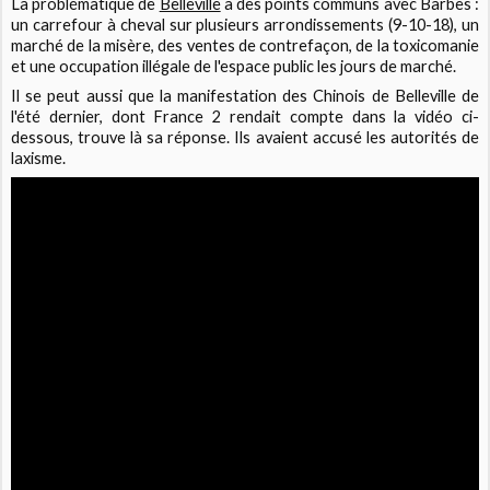
La problématique de
Belleville
a des points communs avec Barbès :
un carrefour à cheval sur plusieurs arrondissements (9-10-18), un
marché de la misère, des ventes de contrefaçon, de la toxicomanie
et une occupation illégale de l'espace public les jours de marché.
Il se peut aussi que la manifestation des Chinois de Belleville de
l'été dernier, dont France 2 rendait compte dans la vidéo ci-
dessous, trouve là sa réponse. Ils avaient accusé les autorités de
laxisme.