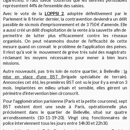
cigarettes). Il faut savoir toutefois que les denrées périssables
représentent 44% de l'ensemble des saisies.
Avec le vote de la
LOPPSI 2
, adoptée définitivement par le
Parlement le 8 février dernier, la contravention deviendra un délit
passible de six mois d'emprisonnement et de 3 750 € d'amende. Elle
a aussi créé un délit d'exploitation de la vente à la sauvette afin de
permettre de lutter plus efficacement contre les réseaux
organisés. On peut néanmoins douter de l'efficacité de cette
mesure quand on connait le problème de l'application des peines.
Il n'est qu'à voir le mouvement de grève très suivi des magistrats
réclamant les moyens nécessaires pour mener à bien leurs
missions.
Autre nouveauté, pas très loin de notre quartier, à Belleville :
la
mise en place d'une BST
(brigade spécialisée de terrain).
Annoncées cet été, les premières BST ont vu le jour il y a environ 3
mois. Implantées en milieu urbain et sensible, elles gèrent un
périmètre d'intervention bien circonscrit.
Pour l'agglomération parisienne (Paris et la petite couronne), sept
BST existent dont une seule à Paris, opérationnelle plus
précisément dans le quartier de Belleville, situé sur quatre
arrondissements (10-11-19-20). Vingt cinq fonctionnaires de
police interviennent tous les jours entre 14h30 et 22h30.