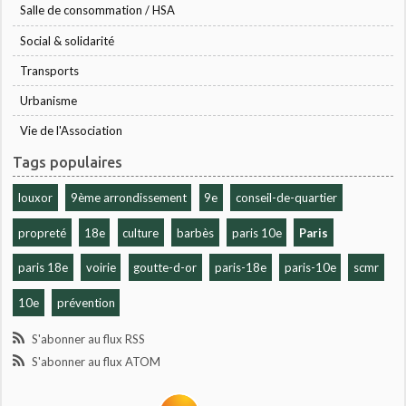
Salle de consommation / HSA
Social & solidarité
Transports
Urbanisme
Vie de l'Association
Tags populaires
louxor
9ème arrondissement
9e
conseil-de-quartier
propreté
18e
culture
barbès
paris 10e
Paris
paris 18e
voirie
goutte-d-or
paris-18e
paris-10e
scmr
10e
prévention
S'abonner au flux RSS
S'abonner au flux ATOM