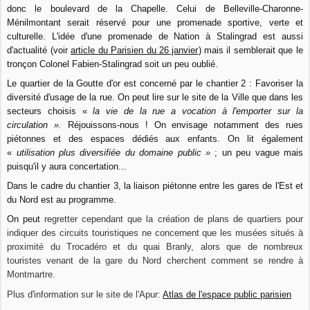
donc le boulevard de la Chapelle. Celui de Belleville-Charonne-
Ménilmontant serait réservé pour une promenade sportive, verte et
culturelle. L'idée d'une promenade de Nation à Stalingrad est aussi
d'actualité (voir
article du Parisien du 26 janvier
) mais il semblerait que le
tronçon Colonel Fabien-Stalingrad soit un peu oublié.
Le quartier de la Goutte d'or est concerné par le chantier 2 : Favoriser la
diversité d'usage de la rue. On peut lire sur le site de la Ville que dans les
secteurs choisis «
la vie de la rue a vocation à l'emporter sur la
circulation ».
Réjouissons-nous ! On envisage notamment des rues
piétonnes et des espaces dédiés aux enfants. On lit également
«
utilisation plus diversifiée du domaine public »
; un peu vague mais
puisqu'il y aura concertation...
Dans le cadre du chantier 3, la liaison piétonne entre les gares de l'Est et
du Nord est au programme.
On peut
regretter cependant que la création de plans de quartiers pour
indiquer des circuits touristiques ne concernent que les musées situés à
proximité du Trocadéro et du quai Branly, alors que de nombreux
touristes venant de la gare du Nord cherchent comment se rendre à
Montmartre.
Plus d'information sur le site de l'Apur:
Atlas de l'espace public parisien