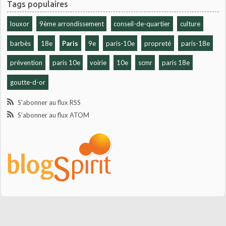
Tags populaires
louxor
9ème arrondissement
conseil-de-quartier
culture
barbès
18e
Paris
9e
paris-10e
propreté
paris-18e
prévention
paris 10e
voirie
10e
scmr
paris 18e
goutte-d-or
S'abonner au flux RSS
S'abonner au flux ATOM