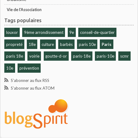
Vie de l'Association
Tags populaires
louxor
9ème arrondissement
9e
conseil-de-quartier
propreté
18e
culture
barbès
paris 10e
Paris
paris 18e
voirie
goutte-d-or
paris-18e
paris-10e
scmr
10e
prévention
S'abonner au flux RSS
S'abonner au flux ATOM