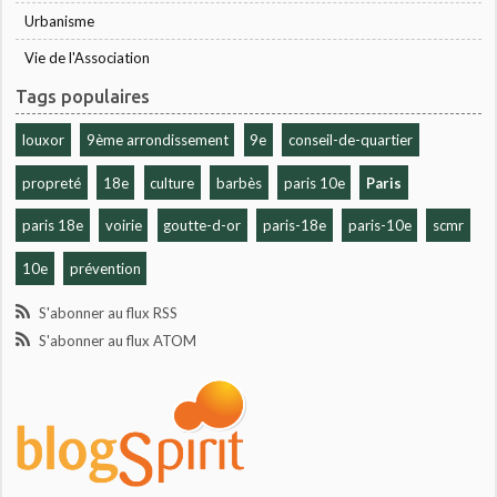
Urbanisme
Vie de l'Association
Tags populaires
louxor
9ème arrondissement
9e
conseil-de-quartier
propreté
18e
culture
barbès
paris 10e
Paris
paris 18e
voirie
goutte-d-or
paris-18e
paris-10e
scmr
10e
prévention
S'abonner au flux RSS
S'abonner au flux ATOM