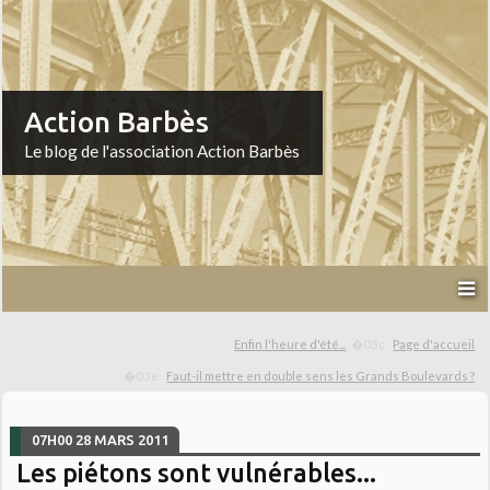
Action Barbès
Le blog de l'association Action Barbès
Enfin l'heure d'été...
Page d'accueil
Faut-il mettre en double sens les Grands Boulevards ?
07H00
28
MARS 2011
Les piétons sont vulnérables...