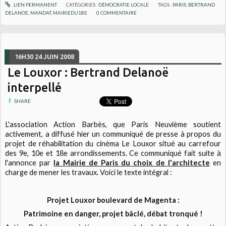
LIEN PERMANENT
CATÉGORIES :
DÉMOCRATIE LOCALE
TAGS :
PARIS
,
BERTRAND
DELANOE
,
MANDAT
,
MAIRIEDU18E
0
COMMENTAIRE
16H30
24
JUIN 2008
Le Louxor : Bertrand Delanoë
interpellé
SHARE
L'association Action Barbès, que Paris Neuvième soutient
activement, a diffusé hier un communiqué de presse à propos du
projet de réhabilitation du cinéma Le Louxor situé au carrefour
des 9e, 10e et 18e arrondissements. Ce communiqué fait suite à
l'annonce par
la Mairie de Paris du choix de l'architecte
en
charge de mener les travaux. Voici le texte intégral :
Projet Louxor boulevard de Magenta :
Patrimoine en danger, projet bâclé, débat tronqué !