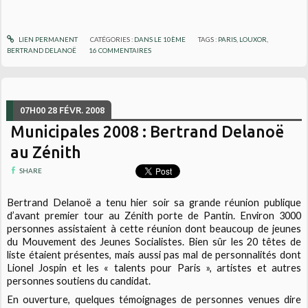
LIEN PERMANENT
CATÉGORIES :
DANS LE 10ÈME
TAGS :
PARIS
,
LOUXOR
,
BERTRAND DELANOË
16
COMMENTAIRES
07H00
28
FÉVR. 2008
Municipales 2008 : Bertrand Delanoë
au Zénith
SHARE
Bertrand Delanoë a tenu hier soir sa grande réunion publique
d’avant premier tour au Zénith porte de Pantin. Environ 3000
personnes assistaient à cette réunion dont beaucoup de jeunes
du Mouvement des Jeunes Socialistes. Bien sûr les 20 têtes de
liste étaient présentes, mais aussi pas mal de personnalités dont
Lionel Jospin et les « talents pour Paris », artistes et autres
personnes soutiens du candidat.
En ouverture, quelques témoignages de personnes venues dire