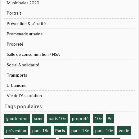
Municipales 2020
Portrait
Prévention & sécurité
Promenade urbaine
Propreté
Salle de consommation / HSA
Social & solidarité
Transports
Urbanisme
Vie de l'Association
Tags populaires
goutte-d-or
scmr
paris 10e
propreté
10e
9e
prévention
paris 18e
Paris
paris-18e
paris-10e
voirie