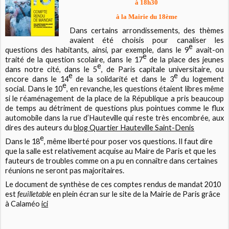
à 18h30
à la Mairie du 18ème
Dans certains arrondissements, des thèmes
avaient été choisis pour canaliser les
e
questions des habitants, ainsi, par exemple, dans le 9
avait-on
e
traité de la question scolaire, dans le 17
de la place des jeunes
e
dans notre cité, dans le 5
, de Paris capitale universitaire, ou
e
e
encore dans le 14
de la solidarité et dans le 3
du logement
e
social. Dans le 10
, en revanche, les questions étaient libres même
si le réaménagement de la place de la République a pris beaucoup
de temps au détriment de questions plus pointues comme le flux
automobile dans la rue d’Hauteville qui reste très encombrée, aux
dires des auteurs du
blog Quartier Hauteville Saint-Denis
e
Dans le 18
, même liberté pour poser vos questions. Il faut dire
que la salle est relativement acquise au Maire de Paris et que les
fauteurs de troubles comme on a pu en connaître dans certaines
réunions ne seront pas majoritaires.
Le document de synthèse de ces comptes rendus de mandat 2010
est
feuilletable
en plein écran sur le site de la Mairie de Paris grâce
à Calaméo
ici