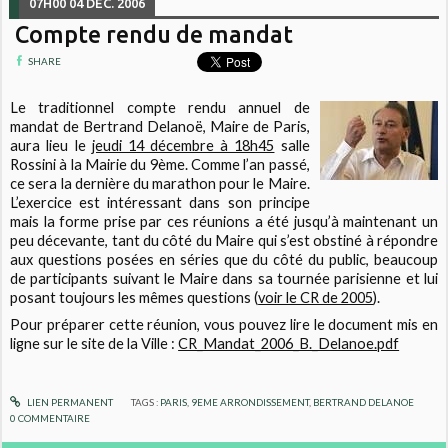
07H00
04
DÉC. 2006
Compte rendu de mandat
SHARE
Le traditionnel compte rendu annuel de
mandat de Bertrand Delanoë, Maire de Paris,
aura lieu le
jeudi 14 décembre à 18h45
salle
Rossini à la Mairie du 9ème. Comme l’an passé,
ce sera la dernière du marathon pour le Maire.
L’exercice est intéressant dans son principe
mais la forme prise par ces réunions a été jusqu’à maintenant un
peu décevante, tant du côté du Maire qui s’est obstiné à répondre
aux questions posées en séries que du côté du public, beaucoup
de participants suivant le Maire dans sa tournée parisienne et lui
posant toujours les mêmes questions (
voir le CR de 2005
).
Pour préparer cette réunion, vous pouvez lire le document mis en
ligne sur le site de la Ville :
CR_Mandat_2006_B._Delanoe.pdf
LIEN PERMANENT
TAGS :
PARIS
,
9EME ARRONDISSEMENT
,
BERTRAND DELANOE
0
COMMENTAIRE