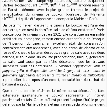
Action Barbès – association regroupant des habitants du quartier
ème
ème
ème
Barbès Rochechouart (9
, 10
et 18
arrondissements
de Paris) – dénonce avec la plus grande fermeté le projet de
réhabilitation du cinéma Le Louxor, boulevard de Magenta
ème
(10
), tel qu’il a été approuvé et lancé par la Mairie de Paris.
Un patrimoine en danger
: le cinéma Le Louxor est l’une des
dernières, si ce n’est la dernière, salle de cinéma existante à Paris
conçue pour le cinéma muet en 1921. Elle constitue un ensemble
architectural homogène, témoin encore authentique de l’époque
de l’invention du cinéma, en excellent état de conservation
contrairement aux apparences, avec son écran de cinéma et sa
fosse d’orchestre juste en dessous, sa grande salle avec ses deux
balcons, le tout dans un volume proportionné, unique, généreux.
La salle vaut aussi par sa riche décoration que les travaux
successifs n’ont pas détériorée : «
colonnes papyriformes, lotus et
papyrus, grille à disque ailé, corniche à gorge et tores, toute la
grammaire égyptisante est présente, traitée en mosaïques multicolores
» pour citer les propos d’un expert, consulté lors du rachat du
bâtiment en 2003.
Que ce soit donc le bâtiment lui même ou sa décoration, tant
extérieure qu’intérieure, le Louxor représente un intérêt
patrimonial certain. Or, tel qu’il est présenté aujourd’hui, le projet
défendu par la Mairie de Paris et malgré ses déclarations, ne tient