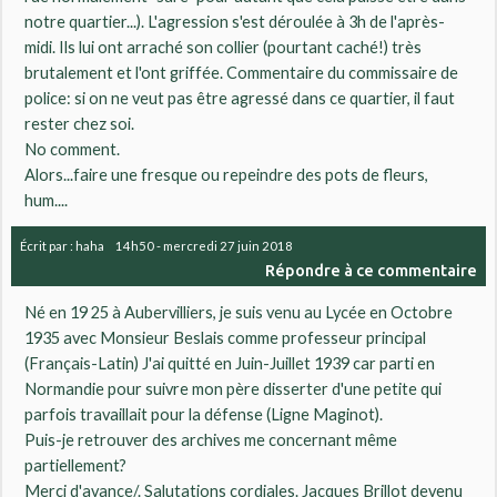
notre quartier...). L'agression s'est déroulée à 3h de l'après-
midi. Ils lui ont arraché son collier (pourtant caché!) très
brutalement et l'ont griffée. Commentaire du commissaire de
police: si on ne veut pas être agressé dans ce quartier, il faut
rester chez soi.
No comment.
Alors...faire une fresque ou repeindre des pots de fleurs,
hum....
Écrit par :
haha
14h50
-
mercredi 27
juin 2018
Répondre à ce commentaire
Né en 19 25 à Aubervilliers, je suis venu au Lycée en Octobre
1935 avec Monsieur Beslais comme professeur principal
(Français-Latin) J'ai quitté en Juin-Juillet 1939 car parti en
Normandie pour suivre mon père disserter d'une petite qui
parfois travaillait pour la défense (Ligne Maginot).
Puis-je retrouver des archives me concernant même
partiellement?
Merci d'avance/. Salutations cordiales. Jacques Brillot devenu