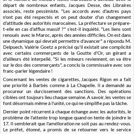
départ de nombreux enfants, Jacques Desse, des Libraires
associés, reste pessimiste. "Les accords avec d'autres pays
n'ont pas été respectés et on peut douter d'un changement
d'attitude des autorités marocaines. La préfecture se prépare-
t-elle en cas d'afflux massif ?" s'est-il inquiété. "Les liens sont
renoués avec le Maroc, après des années difficiles. On est dans
une dynamique qui devrait permettre d'avancer" a répondu M.
Delpuech. Valérie Goetz a précisé qu'il existait une complicité
avec certains commerçants de la Goutte d'Or, un gérant a
d'ailleurs été interpellé. "Si les mineurs reviennent, on va être
sur le dos des commerçants", a conclu la commissaire avec son
franc-parler légendaire !
Concernant les ventes de cigarettes, Jacques Rigon en a fait
une priorité à Barbès comme à La Chapelle. Il a demandé au
procureur un durcissement des sanctions. Des opérations
ciblées ont toujours lieu chaque semaine. A savoir, les ventes se
font désormais même à l'unité, ce qui ne simplifie pas la tâche.
Dernier point récurrent à chaque échange avec les autorités, le
problème de l'attente trop longue quand on tente de joindre le
17. Il semblerait que l'amélioration ne soit pas au rendez-vous.
Le préfet, étonné, a promis de se retourner vers le service