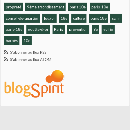
propreté
9ème arrondissement
paris 10e
paris-10e
conseil-de-quartier
louxor
18e
culture
paris 18e
scmr
paris-18e
goutte-d-or
Paris
prévention
9e
voirie
barbès
10e
S'abonner au flux RSS
S'abonner au flux ATOM