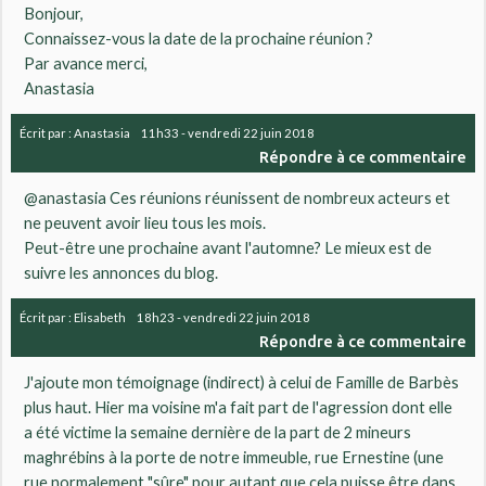
Bonjour,
Connaissez-vous la date de la prochaine réunion ?
Par avance merci,
Anastasia
Écrit par :
Anastasia
11h33
-
vendredi 22
juin 2018
Répondre à ce commentaire
@anastasia Ces réunions réunissent de nombreux acteurs et
ne peuvent avoir lieu tous les mois.
Peut-être une prochaine avant l'automne? Le mieux est de
suivre les annonces du blog.
Écrit par :
Elisabeth
18h23
-
vendredi 22
juin 2018
Répondre à ce commentaire
J'ajoute mon témoignage (indirect) à celui de Famille de Barbès
plus haut. Hier ma voisine m'a fait part de l'agression dont elle
a été victime la semaine dernière de la part de 2 mineurs
maghrébins à la porte de notre immeuble, rue Ernestine (une
rue normalement "sûre" pour autant que cela puisse être dans