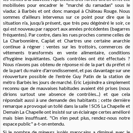
mobilisées pour encadrer le "marché du ramadan" sous le
viaduc à Barbès et ont donc manqué à Château Rouge. Nous
sommes d'ailleurs intervenus sur ce point pour dire que la
situation n'a, jusqu'à présent, que très peu dégénéré le soir, ce
qui est nouveau par rapport aux années précédentes (bagarres
fréquentes). Par contre, dans les rues proches comme celles de
La Charbonnière, Caplat et Chartres une certaine anarchie
continue à régner : ventes sur les trottoirs, commerces de
vêtements transformés en vente alimentaire, conditions
d'hygiène inquiétantes. Quels contrôles ont été effectués ?
Nous n'avons pas obtenu de réponse ni de la part du préfet ni
de la part du maire d'arrondissement, et pas davantage sur une
réouverture possible de l'entrée Guy Patin de la station de
métro Barbès les jours de marché. Eric Lejoindre a simplement
reconnu que de mauvaises habitudes avaient été prises (nous
dirions surtout une absence de contrôles...) et que cela
répondait aussi à une demande des habitants ; cette dernière
remarque a provoqué un tollé dans la salle ! SOS La Chapelle et
Demain La Chapelle ont insisté sur un éclairage certes amélioré
mais bien insuffisant. "On n'en peut plus, rendez-nous notre
espace public" a-t-on entendu.
Si le nombre de mineurs isolés marocains a diminué avec le