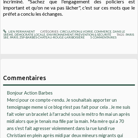
incriminé. "Sachez que l'engagement des policiers est
important et qu'on ne va pas lâcher", c'est sur ces mots que le
préfet a conclu les échanges.
LIEN PERMANENT
CATÉGORIES :
CIRCULATION & VOIRIE
,
COMMERCE
,
DANS LE
18ÈME
,
DÉMOCRATIE LOCALE
,
ENVIRONNEMENT
,
PRÉVENTION & SÉCURITÉ
TAGS :
PARIS
18E
,
PARIS
,
ZSP-BARBÈS-CHATEAU-ROUGE-LARIBOISIÈRE
5
COMMENTAIRES
Commentaires
Bonjour Action Barbes
Merci pour ce compte-rendu. Je souhaitais apporter un
temoignage meme si ce blog n'est pas fait pour cela . Je me suis
fait voler un bracelet à l'arraché sous le métro fin mai un après
midi alors que je tenais ma fille par la main. Ma mère qui a 70
ans s'est fait agresser violemment dans la rue lundi rue
Christiani en plein après midi par deux mineurs migrants qui