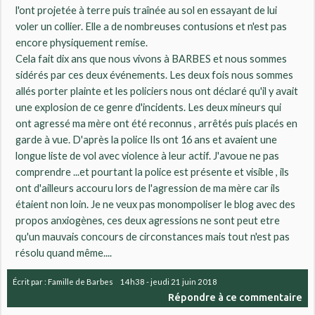
l'ont projetée à terre puis traînée au sol en essayant de lui
voler un collier. Elle a de nombreuses contusions et n'est pas
encore physiquement remise.
Cela fait dix ans que nous vivons à BARBES et nous sommes
sidérés par ces deux événements. Les deux fois nous sommes
allés porter plainte et les policiers nous ont déclaré qu'il y avait
une explosion de ce genre d'incidents. Les deux mineurs qui
ont agressé ma mère ont été reconnus , arrêtés puis placés en
garde à vue. D'après la police Ils ont 16 ans et avaient une
longue liste de vol avec violence à leur actif. J'avoue ne pas
comprendre ...et pourtant la police est présente et visible , ils
ont d'ailleurs accouru lors de l'agression de ma mère car ils
étaient non loin. Je ne veux pas monompoliser le blog avec des
propos anxiogènes, ces deux agressions ne sont peut etre
qu'un mauvais concours de circonstances mais tout n'est pas
résolu quand même....
Écrit par :
Famille de Barbes
14h38
-
jeudi 21
juin 2018
Répondre à ce commentaire