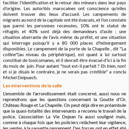
faciliter l'identification et le retour des mineurs dans leur pays
d'origine. Les autorités marocaines ont conscience qu'elles
doivent trouver des lieux d'accueil. Les campements de
migrants au nord de la capitale ont été évacués, et l'on constate
que parmi les personnes recensées, 10% ont le statut de
réfugiés et 40% sont déjà des demandeurs d'asile ; une
situation aberrante de l'avis même du préfet, et une situation
qui interroge puisqu'il y a 80 000 places d'hébergement
disponibles. Le campement de la porte de la Chapelle , dit "La
colline"(au niveau du périphérique), est quant à lui surtout
constitué de toxicomanes, et il devrait être évacué d'ici à la fin
du mois de juin. Pour autant "tout est-il parfait ? Eh bien, non!
et si je disais le contraire, je ne serais pas crédible" a conclu
Michel Delpuech.
Les interventions de la salle
L'ensemble de l'arrondissement était concerné, aussi nous ne
reprendrons que les questions concernant la Goutte d'Or,
Château Rouge et La Chapelle. On peut déjà dire en préambule
que la quasi-totalité des intervenants a reconnu le travail de la
police. L'association La Vie Dejean l'a aussi souligné mais,
comme à chaque fois que les policiers relâchent leur vigilance,
les ventes à la sauvette reprennent. Des forces ont en effet été