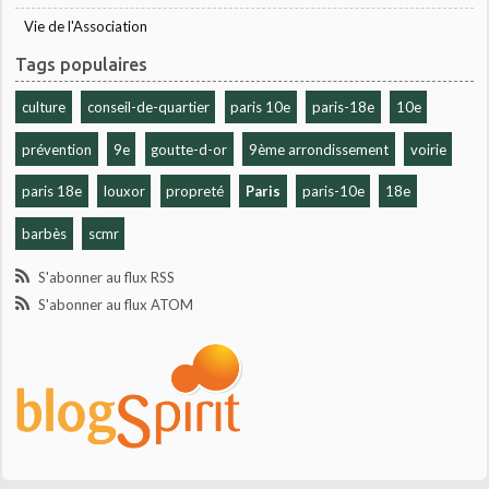
Vie de l'Association
Tags populaires
culture
conseil-de-quartier
paris 10e
paris-18e
10e
prévention
9e
goutte-d-or
9ème arrondissement
voirie
paris 18e
louxor
propreté
Paris
paris-10e
18e
barbès
scmr
S'abonner au flux RSS
S'abonner au flux ATOM