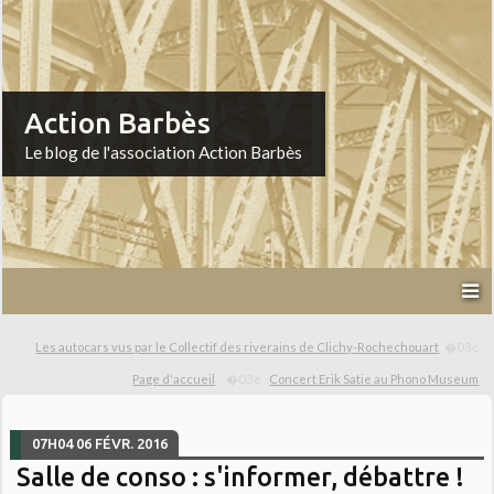
Action Barbès
Le blog de l'association Action Barbès
Les autocars vus par le Collectif des riverains de Clichy-Rochechouart
Page d'accueil
Concert Erik Satie au Phono Museum
07H04
06
FÉVR. 2016
Salle de conso : s'informer, débattre !