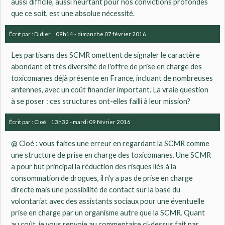
aussi difficile, aussi heurtant pour nos convictions profondes
que ce soit, est une absolue nécessité.
Écrit par :
Didier
09h14
-
dimanche 07
février 2016
Les partisans des SCMR omettent de signaler le caractère
abondant et très diversifié de l'offre de prise en charge des
toxicomanes déjà présente en France, incluant de nombreuses
antennes, avec un coût financier important. La vraie question
à se poser : ces structures ont-elles failli à leur mission?
Écrit par :
Cloé
13h32
-
mardi 09
février 2016
@ Cloé : vous faites une erreur en regardant la SCMR comme
une structure de prise en charge des toxicomanes. Une SCMR
a pour but principal la réduction des risques liés à la
consommation de drogues, il n'y a pas de prise en charge
directe mais une possibilité de contact sur la base du
volontariat avec des assistants sociaux pour une éventuelle
prise en charge par un organisme autre que la SCMR. Quant
au coût, je vous renvoie au commentaire ci-dessus fait par