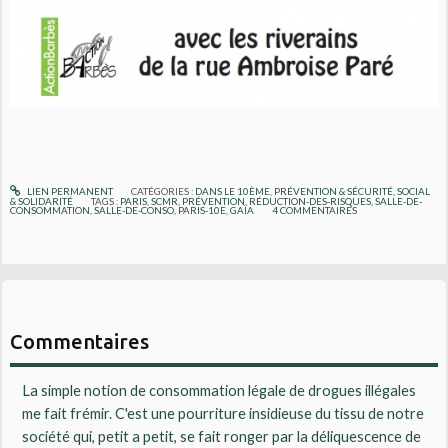
LIEN PERMANENT
CATÉGORIES :
DANS LE 10ÈME
,
PRÉVENTION & SÉCURITÉ
,
SOCIAL
& SOLIDARITÉ
TAGS :
PARIS
,
SCMR
,
PRÉVENTION
,
RÉDUCTION-DES-RISQUES
,
SALLE-DE-
CONSOMMATION
,
SALLE-DE-CONSO
,
PARIS-10E
,
GAÏA
4
COMMENTAIRES
Commentaires
La simple notion de consommation légale de drogues illégales
me fait frémir. C'est une pourriture insidieuse du tissu de notre
société qui, petit a petit, se fait ronger par la déliquescence de