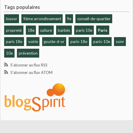
Tags populaires
louxor
9ème arrondissement
9e
conseil-de-quartier
propreté
18e
culture
barbès
paris 10e
Paris
paris 18e
voirie
goutte-d-or
paris-18e
paris-10e
scmr
10e
prévention
S'abonner au flux RSS
S'abonner au flux ATOM