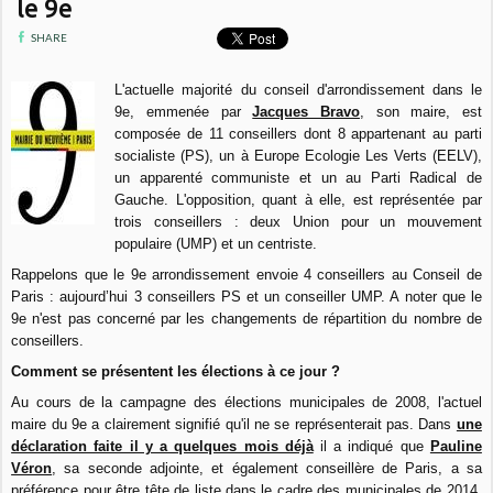
le 9e
SHARE
L'actuelle majorité du conseil d'arrondissement dans le
9e, emmenée par
Jacques Bravo
, son maire, est
composée de 11 conseillers dont 8 appartenant au parti
socialiste (PS), un à Europe Ecologie Les Verts (EELV),
un apparenté communiste et un au Parti Radical de
Gauche. L'opposition, quant à elle, est représentée par
trois conseillers : deux Union pour un mouvement
populaire (UMP) et un centriste.
Rappelons que le 9e arrondissement envoie 4 conseillers au Conseil de
Paris : aujourd’hui 3 conseillers PS et un conseiller UMP. A noter que le
9e n'est pas concerné par les changements de répartition du nombre de
conseillers.
Comment se présentent les élections à ce jour ?
Au cours de la campagne des élections municipales de 2008, l'actuel
maire du 9e a clairement signifié qu'il ne se représenterait pas. Dans
une
déclaration faite il y a quelques mois déjà
il a indiqué que
Pauline
Véron
, sa seconde adjointe, et également conseillère de Paris, a sa
préférence pour être tête de liste dans le cadre des municipales de 2014.