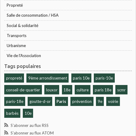
Propreté
Salle de consommation / HSA
Social & solidarité
Transports
Urbanisme
Vie de l'Association
Tags populaires
propreté
9ème arrondissement
paris 10e
paris-10e
conseil-de-quartier
louxor
18e
culture
paris 18e
scmr
paris-18e
goutte-d-or
Paris
prévention
9e
voirie
barbès
10e
S'abonner au flux RSS
S'abonner au flux ATOM