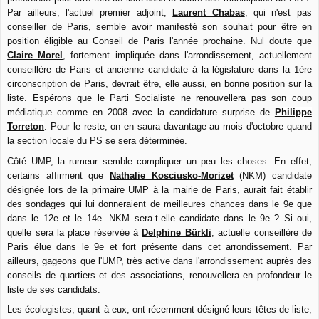
Par ailleurs, l'actuel premier adjoint,
Laurent Chabas
, qui n'est pas
conseiller de Paris, semble avoir manifesté son souhait pour être en
position éligible au Conseil de Paris l'année prochaine. Nul doute que
Claire Morel
, fortement impliquée dans l'arrondissement, actuellement
conseillère de Paris et ancienne candidate à la législature dans la 1ère
circonscription de Paris, devrait être, elle aussi, en bonne position sur la
liste. Espérons que le Parti Socialiste ne renouvellera pas son coup
médiatique comme en 2008 avec la candidature surprise de
Philippe
Torreton
. Pour le reste, on en saura davantage au mois d'octobre quand
la section locale du PS se sera déterminée.
Côté UMP, la rumeur semble compliquer un peu les choses. En effet,
certains affirment que
Nathalie Kosciusko-
Morizet
(NKM) candidate
désignée lors de la primaire UMP à la mairie de Paris, aurait fait établir
des sondages qui lui donneraient de meilleures chances dans le 9e que
dans le 12e et le 14e. NKM sera-t-elle candidate dans le 9e ? Si oui,
quelle sera la place réservée à
Delphine Bürkli
, actuelle conseillère de
Paris élue dans le 9e et fort présente dans cet arrondissement. Par
ailleurs, gageons que l'UMP, très active dans l'arrondissement auprès des
conseils de quartiers et des associations, renouvellera en profondeur le
liste de ses candidats.
Les écologistes, quant à eux, ont récemment désigné leurs têtes de liste,