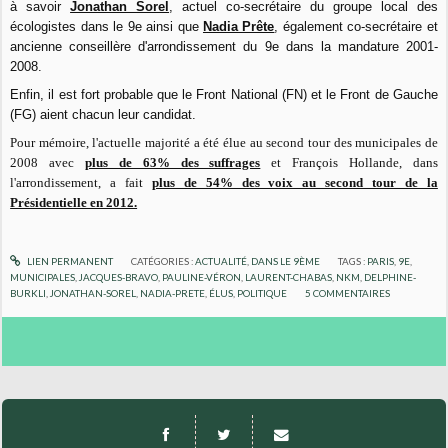
à savoir
Jonathan Sorel
, actuel co-secrétaire du groupe local des
écologistes dans le 9e ainsi que
Nadia Prête
, également co-secrétaire et
ancienne conseillère d'arrondissement du 9e dans la mandature 2001-
2008.
Enfin, il est fort probable que le Front National (FN) et le Front de Gauche
(FG) aient chacun leur candidat.
Pour mémoire, l'actuelle majorité a été élue au second tour des municipales de
2008 avec
plus de 63% des suffrages
et François Hollande, dans
l'arrondissement, a fait
plus de 54% des voix au second tour de la
Présidentielle en 2012.
LIEN PERMANENT
CATÉGORIES :
ACTUALITÉ
,
DANS LE 9ÈME
TAGS :
PARIS
,
9E
,
MUNICIPALES
,
JACQUES-BRAVO
,
PAULINE-VÉRON
,
LAURENT-CHABAS
,
NKM
,
DELPHINE-
BURKLI
,
JONATHAN-SOREL
,
NADIA-PRETE
,
ÉLUS
,
POLITIQUE
5
COMMENTAIRES