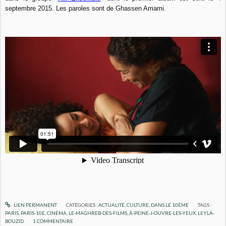
septembre 2015. Les paroles sont de Ghassen Amami.
LIEN PERMANENT
CATÉGORIES :
ACTUALITÉ
,
CULTURE
,
DANS LE 10ÈME
TAGS :
PARIS
,
PARIS-10E
,
CINÉMA
,
LE-MAGHREB-DES-FILMS
,
À-PEINE-J-OUVRE-LES-YEUX
,
LEYLA-
BOUZID
1
COMMENTAIRE