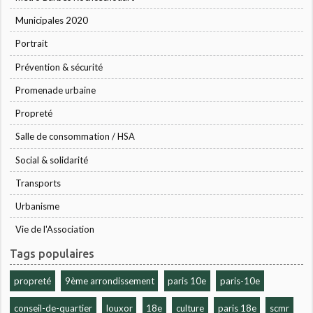
Municipales 2020
Portrait
Prévention & sécurité
Promenade urbaine
Propreté
Salle de consommation / HSA
Social & solidarité
Transports
Urbanisme
Vie de l'Association
Tags populaires
propreté
9ème arrondissement
paris 10e
paris-10e
conseil-de-quartier
louxor
18e
culture
paris 18e
scmr