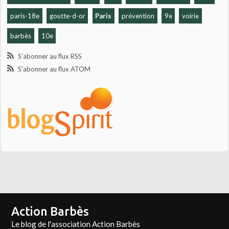
paris-18e
goutte-d-or
Paris
prévention
9e
voirie
barbès
10e
S'abonner au flux RSS
S'abonner au flux ATOM
Action Barbès
Le blog de l'association Action Barbès