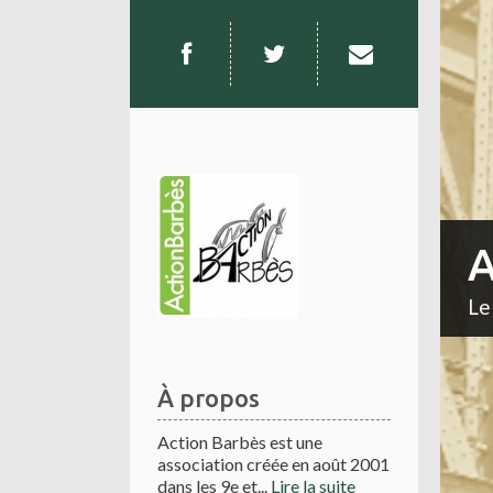
A
Le
À propos
Action Barbès est une
association créée en août 2001
dans les 9e et...
Lire la suite