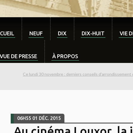
CUEIL
NEUF
DIX
DIX-HUIT
VIE 
VUE DE PRESSE
À PROPOS
Ce lundi 30 novembre : derniers conseils d'arrondissement 
06H55
01
DÉC. 2015
Au cinéma Louxor, la 