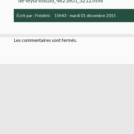
de-leyla-bouzid_4821601_3212.html
Écrit par :
Frédéric
15h43
-
mardi 01
décembre 2015
Les commentaires sont fermés.