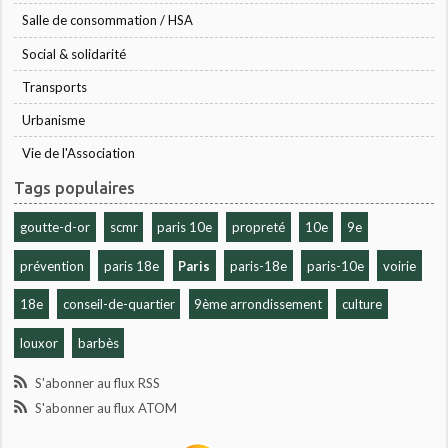
Salle de consommation / HSA
Social & solidarité
Transports
Urbanisme
Vie de l'Association
Tags populaires
goutte-d-or
scmr
paris 10e
propreté
10e
9e
prévention
paris 18e
Paris
paris-18e
paris-10e
voirie
18e
conseil-de-quartier
9ème arrondissement
culture
louxor
barbès
S'abonner au flux RSS
S'abonner au flux ATOM