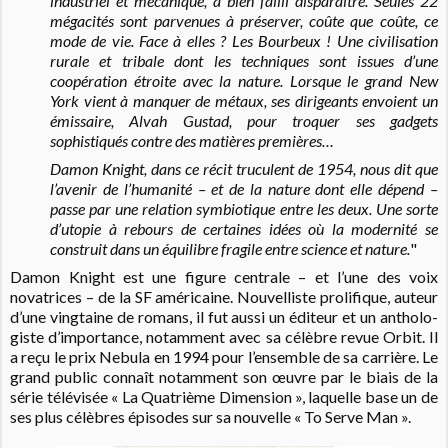
industriel et mécanique, a bien failli
disparaître
. Seules 22
mégacités sont parvenues à préserver, coûte que coûte, ce
mode de vie. Face à elles ? Les Bourbeux ! Une civilisation
rurale et tribale dont les techniques sont issues d’une
coopération étroite avec la nature. Lorsque le grand New
York vient à manquer de métaux, ses dirigeants envoient un
émissaire, Alvah Gustad, pour troquer ses gadgets
sophistiqués contre des matières premières…
Damon Knight, dans ce récit truculent de 1954, nous dit que
l’avenir de l’humanité – et de la nature dont elle dépend –
passe par une relation symbiotique entre les deux. Une sorte
d’utopie à rebours de certaines idées où la modernité se
construit dans un équilibre fragile entre science et nature.
"
Damon Knight est une figure centrale – et l’une des voix
novatrices – de la SF américaine. Nouvelliste prolifique, auteur
d’une vingtaine de romans, il fut aussi un éditeur et un antholo­
giste d’importance, notamment avec sa célèbre revue Orbit. Il
a reçu le prix Nebula en 1994 pour l’ensemble de sa carrière. Le
grand public connaît notamment son œuvre par le biais de la
série télévisée « La Quatrième Dimension », laquelle base un de
ses plus célèbres épisodes sur sa nouvelle « To Serve Man ».