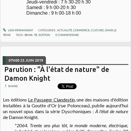
Jeudi-vendredi : 7 h 30-20 h 30
Samedi : 9 h 00-20 h 30
Dimanche : 9 h 00-18 h 00
LIEN PERMANENT
CATÉGORIES :
ACTUALITÉ
,
COMMERCE
,
CULTURE
,
DANS LE
9ÈME
TAGS :
BKNK
,
9E
,
EDITION
0
COMMENTAIRE
07H00
25
JUIN 2019
Parution : "À l'état de nature" de
Damon Knight
SHARE
Les éditions
Le Passager Clandestin
, une des maisons d'édition
installées à la Goutte d'Or (rue Polonceau), publie aujourd'hui
un nouvel opus dans la série Dyscrhoniques :
À l'état de nature
de Damon Knight.
"
2064. Trente ans plus tôt, le monde moderne, électrique,