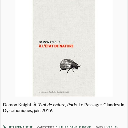
Damon Knight,
À l'état de nature, Paris,
Le Passager Clandestin,
Dyscrhoniques, juin 2019.
LIEN PERMANENT
CATÉGORIES :
CULTURE
,
DANS LE 18ÈME
TAGS :
LIVRE
,
LE-