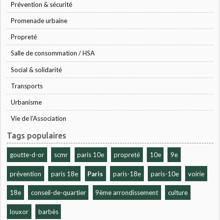
Prévention & sécurité
Promenade urbaine
Propreté
Salle de consommation / HSA
Social & solidarité
Transports
Urbanisme
Vie de l'Association
Tags populaires
goutte-d-or
scmr
paris 10e
propreté
10e
9e
prévention
paris 18e
Paris
paris-18e
paris-10e
voirie
18e
conseil-de-quartier
9ème arrondissement
culture
louxor
barbès