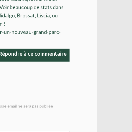
. Voir beaucoup de stats dans
dalgo, Brossat, Liscia, ou
n !
ur-un-nouveau-grand-parc-
Répondre à ce commentaire
sse email ne sera pas publiée