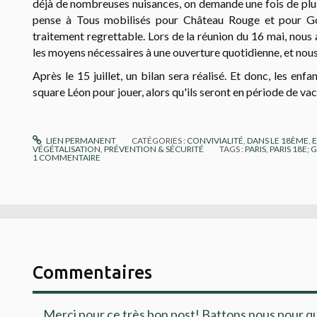
déjà de nombreuses nuisances, on demande une fois de plus
pense à Tous mobilisés pour Château Rouge et pour Go
traitement regrettable. Lors de la réunion du 16 mai, nous
les moyens nécessaires à une ouverture quotidienne, et nous 
Après le 15 juillet, un bilan sera réalisé. Et donc, les enfa
square Léon pour jouer, alors qu'ils seront en période de vac
LIEN PERMANENT
CATÉGORIES :
CONVIVIALITÉ
,
DANS LE 18ÈME
,
VÉGÉTALISATION
,
PRÉVENTION & SÉCURITÉ
TAGS :
PARIS
,
PARIS 18E;
1
COMMENTAIRE
Commentaires
Merci pour ce très bon post! Battons nous pour qu