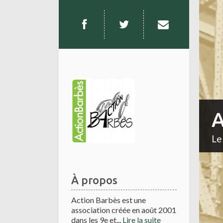
A
Le
À propos
Action Barbès est une
association créée en août 2001
dans les 9e et...
Lire la suite