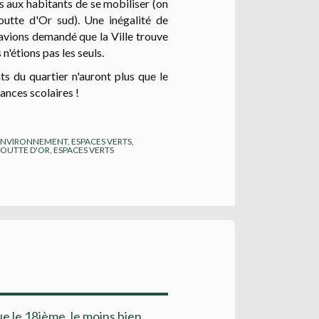
 aux habitants de se mobiliser (on
utte d'Or sud). Une inégalité de
 avions demandé que la Ville trouve
n'étions pas les seuls.
nts du quartier n'auront plus que le
ances scolaires !
ENVIRONNEMENT
,
ESPACES VERTS,
 GOUTTE D'OR
,
ESPACES VERTS
e le 18ième, le moins bien