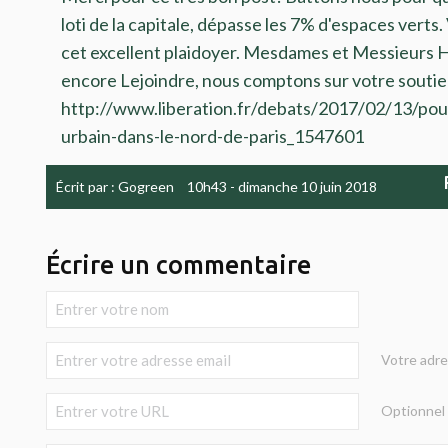
loti de la capitale, dépasse les 7% d'espaces verts
cet excellent plaidoyer. Mesdames et Messieurs Hi
encore Lejoindre, nous comptons sur votre soutie
http://www.liberation.fr/debats/2017/02/13/po
urbain-dans-le-nord-de-paris_1547601
Écrit par :
Gogreen
10h43
-
dimanche 10
juin 2018
Écrire un commentaire
Votre adre
Optionnel