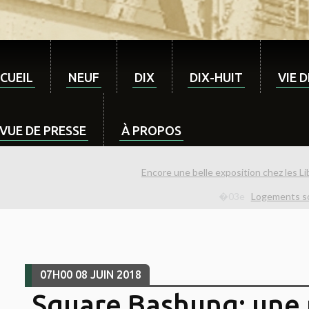
CUEIL
NEUF
DIX
DIX-HUIT
VIE 
VUE DE PRESSE
À PROPOS
Encore une belle exposition chez les Li
Logements soc
07H00
08
JUIN 2018
Square Bashung: une 