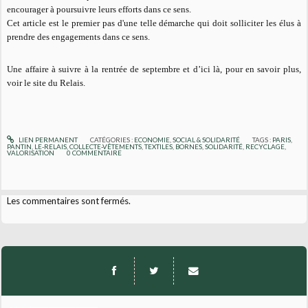
encourager à poursuivre leurs efforts dans ce sens.
Cet article est le premier pas d'une telle démarche qui doit solliciter les élus à
prendre des engagements dans ce sens.
Une affaire à suivre à la rentrée de septembre et d’ici là, pour en savoir plus,
voir le site du Relais.
LIEN PERMANENT
CATÉGORIES :
ECONOMIE
,
SOCIAL & SOLIDARITÉ
TAGS :
PARIS
,
PANTIN
,
LE-RELAIS
,
COLLECTE-VÊTEMENTS
,
TEXTILES
,
BORNES
,
SOLIDARITÉ
,
RECYCLAGE
,
VALORISATION
0
COMMENTAIRE
Les commentaires sont fermés.