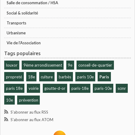
Salle de consommation / HSA
Social & solidarité
Transports
Urbanisme
Vie de l'Association
Tags populaires
louxor
9ème arrondissement
9e
conseil-de-quartier
propreté
18e
culture
barbès
paris 10e
Paris
paris 18e
voirie
goutte-d-or
paris-18e
paris-10e
scmr
10e
prévention
S'abonner au flux RSS
S'abonner au flux ATOM