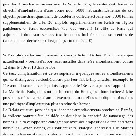
pour les 3 prochaines années avec la Ville de Paris, le centre s'est donné un
objectif d'implantation d'une borne pour 5000 habitants. L'atteinte de cet
objectif permettrait quasiment de doubler la collecte actuelle, soit 3000 tonnes
supplémentaires, de créer 20 emplois supplémentaires au Relais en région
parisienne, et ferait économiser 750 000 euros à la ville de Paris qui
aujourd'hui doit ramasser ces textiles et les incinérer dans ses centres de
traitement des déchets urbains (coût par tonne : 250 E)
Si l'on observe les arrondissements chers à Action Barbès, l'on constate que
actuellement 7 points d'apport sont installés dans le 9e arrondissement, contre
12 dans le 10e et 18 dans le 18e.
Ce taux d'implantation est certes supérieur à quelques autres arrondissements
qui se distinguent particulièrement par leur faible implantation (exemple le
11e arrondissement avec 2 points d'apport et le 13e avec 5 points d'apport).
La Mairie de Paris, qui soutient le projet du Relais, est donc incitée à faire
pression sur les mairies d'arrondissement pour qu'elles s'impliquent plus dans
une politique d'implantation plus étendue des bornes.
Le Relais est aussi persuadé que, dans nos arrondissements proches de Barbès,
la collecte pourrait être doublée en doublant la capacité de ramassage des
bornes. Il a développé une cartographie avec des propositions d'implantations
nouvelles. Action Barbès, qui soutient cette stratégie, s'adressera aux Mairies
des arrondissements pour s'informer sur leurs intentions en la matière et les