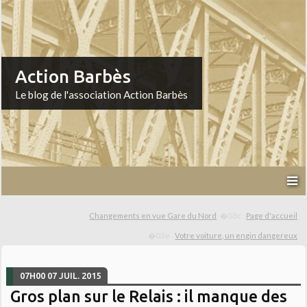
Action Barbès
Le blog de l'association Action Barbès
Changements en vue Gare du Nord
Page d'accueil
Votre voiture, un engin dangereux
07H00
07
JUIL. 2015
Gros plan sur le Relais : il manque des